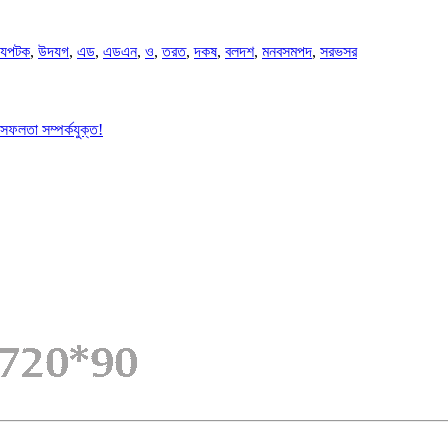
যপটক
,
উদযগ
,
এড
,
এডএন
,
ও
,
তরত
,
দকষ
,
বলদশ
,
মনবসমপদ
,
সরভসর
ের সফলতা সম্পর্কযুক্ত!