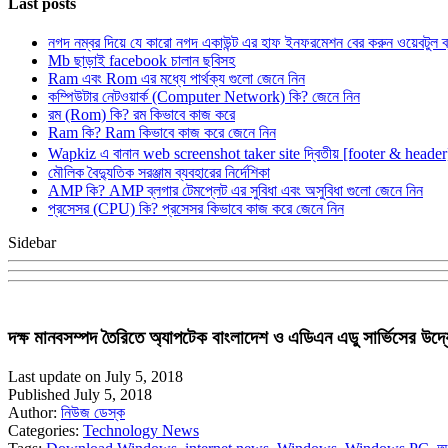
Last posts
নগদ নম্বর দিয়ে যে কারো নগদ একাউন্ট এর হাফ ইনফরমেশন বের করুন ওয়েবটুল 
Mb ছাড়াই facebook চালান ছবিসহ
Ram এবং Rom এর মধ্যে পার্থক্য গুলো জেনে নিন
কম্পিউটার নেটওয়ার্ক (Computer Network) কি? জেনে নিন
রম (Rom) কি? রম কিভাবে কাজ করে
Ram কি? Ram কিভাবে কাজ করে জেনে নিন
Wapkiz এ বানান web screenshot taker site দ্বিতীয় [footer & heade
মৌলিক বৈদ্যুতিক সরঞ্জাম ব্যবহারের নির্দেশিকা
AMP কি? AMP ব্লগার টেমপ্লেট এর সুবিধা এবং অসুবিধা গুলো জেনে নিন
প্রসেসর (CPU) কি? প্রসেসর কিভাবে কাজ করে জেনে নিন
Sidebar
দক্ষ মানবসম্পদ তৈরিতে অ্যাপটেক বাংলাদেশ ও এডিএন এডু সার্ভিসের উদ্
Last update on July 5, 2018
Published July 5, 2018
Author:
নিউজ ডেস্ক
Categories:
Technology News