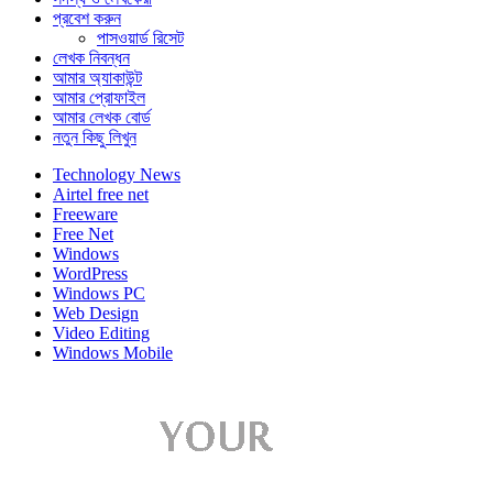
প্রবেশ করুন
পাসওয়ার্ড রিসেট
লেখক নিবন্ধন
আমার অ্যাকাউন্ট
আমার প্রোফাইল
আমার লেখক বোর্ড
নতুন কিছু লিখুন
Technology News
Airtel free net
Freeware
Free Net
Windows
WordPress
Windows PC
Web Design
Video Editing
Windows Mobile