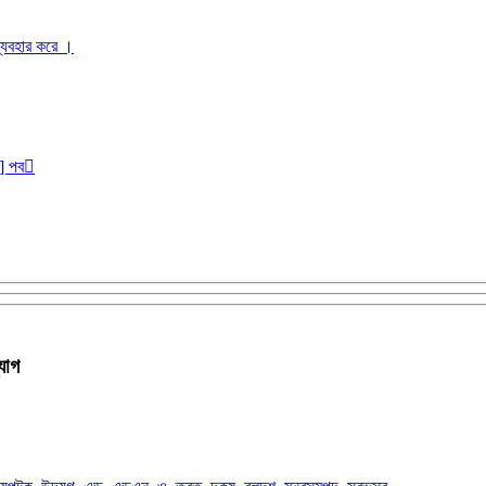
ব্যবহার করে ।
r] পব
যোগ