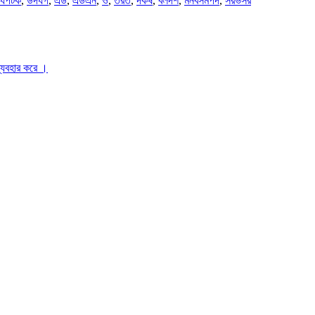
যপটক
,
উদযগ
,
এড
,
এডএন
,
ও
,
তরত
,
দকষ
,
বলদশ
,
মনবসমপদ
,
সরভসর
ব্যবহার করে ।