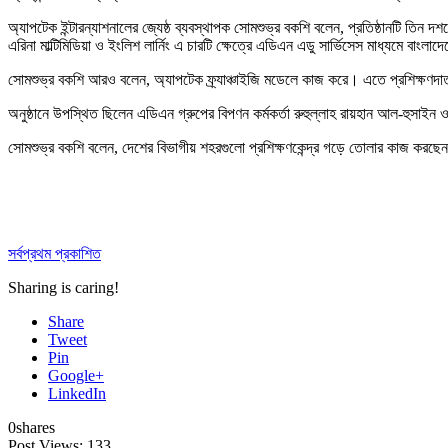
অ্যাপটেক ইন্টারন্যাশনালের জ্যেষ্ঠ ব্যবস্থাপক সোমশুভ্র বকশি বলেন, প্রতিষ্ঠানটি তি
এরিনা মাল্টিমিডিয়া ও ইংলিশ লার্নিং এ চারটি ক্ষেত্রে এডিএন এডু সার্ভিসেস মাধ্যমে বা
সোমশুভ্র বকশি আরও বলেন, অ্যাপটেক ফ্র্যাঞ্চাইজি মডেলে কাজ করে। এতে প্রশিক্ষণদাতা 
অনুষ্ঠানে উপস্থিত ছিলেন এডিএন গ্রুপের বিপণন কর্মকর্তা রুহুল্লাহ রায়হান আল-হুসাইন
সোমশুভ্র বকশি বলেন, দেশের বিভাগীয় শহরগুলো প্রশিক্ষণকেন্দ্র গড়ে তোলার কাজ করছেন
সর্বপ্রথম প্রকাশিত
Sharing is caring!
Share
Tweet
Pin
Google+
LinkedIn
0
shares
Post Views:
133