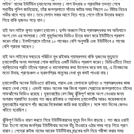
লাইফ’ নামের ইউটিউব চ্যানেলের সদস্য। লাশ উদ্ধার ও প্রাথমিক তদন্ত শেষে
স্থানীয় পুলিশ জানিয়েছে, তাঁরা জলপ্রপাতে সাঁতার কাটার সময় পিছলে ৩০ মিটার নিচের
গভীর খাদে পড়ে যান। তবে মেগান সবার আগে নিচে পড়ে গেলে তাঁকে উদ্ধার করতে
গিয়ে বাকি দুজনও পড়ে যান।
হাই অন লাইফ মূলত ভ্রমণ চ্যানেল। দুর্গম অঞ্চলে গিয়ে শ্বাসরুদ্ধকর সব অভিযানে
অংশ নেন এর সদস্যরা। সেই মুহূর্তগুলোর ভিডিও চিত্র ধারণ করে ইউটিউবে প্রকাশ
করেন তাঁরা। ইনস্টাগ্রামে তাঁদের ১০ লাখেরও বেশি অনুসারী এবং ইউটিউবে ৫ লাখের
বেশি গ্রাহক আছেন।
হাই অন লাইফের সবচেয়ে পরিচিত মুখ রাইকার গ্যাম্বলসহ বাকি দুজনের মৃত্যুতে
চ্যানেলটির অন্য সদস্যরা শোক জানিয়ে একটি ভিডিও প্রকাশ করেন। ভিডিওটিতে নিহত
ব্যক্তিদের প্রতি তাঁদের শ্রদ্ধা ও ভালোবাসার কথা উল্লেখ করে বলা হয়, এ তিনজনের
মতো উদার, প্রাণচঞ্চল ও ভ্রমণপ্রিয় মানুষের দেখা খুব কমই পাওয়া যায়।
চ্যানেলটির অনেক ভিডিওতে রাইকার, লয়াখ এবং মেগানকে দুর্দান্ত ও শ্বাসরুদ্ধকর কাজ
করতে দেখা গেছে। এমনই আরও অনেক সরু কিংবা প্রবল স্রোতের জলপ্রপাতেও তাঁদের
লাফঝাঁপের ভিডিও রয়েছে। যুক্তরাষ্ট্রে বেশ কিছু ঝুঁকিপূর্ণ কাজে অংশ নেওয়ার জন্য
অপরাধ প্রমাণিত হওয়ায় গত বছর রাইকার ও লয়াখসহ চ্যানেলটির আরও কয়েকজনকে
যুক্তরাষ্ট্রে প্রবেশে পাঁচ বছরের নিষেধাজ্ঞা জারি করা হয়েছিল। সঙ্গে সাত দিনের জেলও
খাটতে হয়েছিল।
ঝুঁকিপূর্ণ ভিডিও ধারণ করতে গিয়ে ইউটিউবারদের মৃত্যু দিন দিন বাড়ছে। গত বছর ওয়াই
ইয়ং ইংগো নামের জনপ্রিয় ইউটিউবার অনেক উঁচু টাওয়ারে ওঠার সময় পড়ে গিয়ে প্রাণ
হারান। পেদ্রো রুইজ নামের আরেক ইউটিউবার বন্দুকের গুলি নিয়ে পরীক্ষা করার সময়