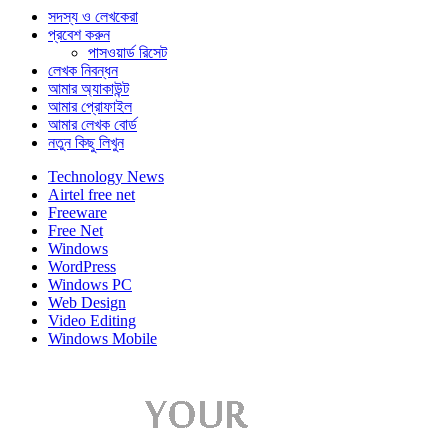
সদস্য ও লেখকেরা
প্রবেশ করুন
পাসওয়ার্ড রিসেট
লেখক নিবন্ধন
আমার অ্যাকাউন্ট
আমার প্রোফাইল
আমার লেখক বোর্ড
নতুন কিছু লিখুন
Technology News
Airtel free net
Freeware
Free Net
Windows
WordPress
Windows PC
Web Design
Video Editing
Windows Mobile