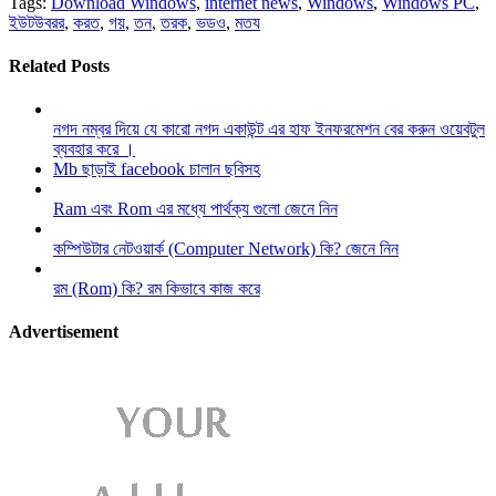
Tags:
Download Windows
,
internet news
,
Windows
,
Windows PC
,
ইউটউবরর
,
করত
,
গয়
,
তন
,
তরক
,
ভডও
,
মতয
Related Posts
নগদ নম্বর দিয়ে যে কারো নগদ একাউন্ট এর হাফ ইনফরমেশন বের করুন ওয়েবটুল
ব্যবহার করে ।
Mb ছাড়াই facebook চালান ছবিসহ
Ram এবং Rom এর মধ্যে পার্থক্য গুলো জেনে নিন
কম্পিউটার নেটওয়ার্ক (Computer Network) কি? জেনে নিন
রম (Rom) কি? রম কিভাবে কাজ করে
Advertisement