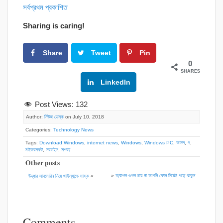
সর্বপ্রথম প্রকাশিত
Sharing is caring!
Share
Tweet
Pin
0
SHARES
Google+
LinkedIn
Post Views:
132
Author:
নিউজ ডেস্ক
on July 10, 2018
Categories:
Technology News
Tags:
Download Windows
,
internet news
,
Windows
,
Windows PC
,
আনল
,
গ
,
মইকরসফট
,
সরফইস
,
সশরয়
Other posts
»
অ্যাপল-গুগল চায় না আপনি ফোন নিয়েই পড়ে থাকুন
উদ্ধার সাবমেরিন নিয়ে থাইল্যান্ডে মাস্ক
«
Comments