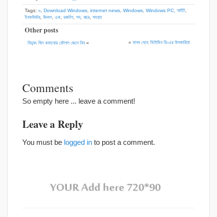
Tags:
৬
,
Download Windows
,
internet news
,
Windows
,
Windows PC
,
আইট
,
ইনকউবটর
,
উদযগ
,
এক
,
ডজটল
,
পব
,
বছর
,
সহয়ত
Other posts
»
মানব দেহে ভিটামিন ডি-এর উপকারিতা
বিদ্যুৎ বিল কমানোর কৌশল জেনে নিন
«
Comments
So empty here ... leave a comment!
Leave a Reply
You must be
logged in
to post a comment.