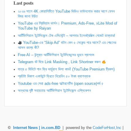
Last posts
২০২৬ সালে 4K কোয়ালিটিতে YouTube ভিডিও ডাউনলোড করার আগে যেসব
বিষয় জানা উচিত
YouTube এর প্রিমিয়াম ভার্সন। Premium, Ads-Free, xLite Mod of
YouTube by Raiyan
আর্টিফিশিয়াল ইন্টেলিজেন্স টেক এসিস্টেন্ট – আপনার ইলেকট্রনিক্স গেজেট ডাক্তার!
YouTube-এর “Skip Ad” বাটন কেন ৫ সেকেন্ড পরে আসে? এর পেছনের
আসল রহস্য কী?
Free AI – উন্মুক্ত আর্টিফিশিয়াল ইন্টেলিজেন্সের ভুবনে স্বাগতম
Telegram বট দিয়ে Link Masking , Link Shortner করুন
​মাত্র ৫ মিনিটে পান ফ্রি ভার্চুয়াল ভিসা কার্ড! (YouTube Premium ট্রিকস)
প্রতিটা বিকাশ একাউন্টে ফ্রিতে নিয়েনিন ৫০ টাকা ক্যাশব্যাক
Youtube এর সেরা ads-free অল্টারনেটিভ (open source)পর্ব ৫
অন্ধদের দৃষ্টি সহায়তায় আর্টিফিশিয়াল ইন্টেলিজেন্স এপ্লিকেশন
©
Internet News | in.com.BD
| powered by the
CodeForHost,Inc
|