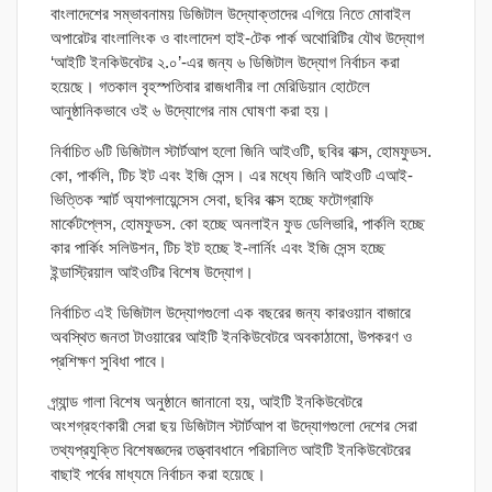
বাংলাদেশের সম্ভাবনাময় ডিজিটাল উদ্যোক্তাদের এগিয়ে নিতে মোবাইল
অপারেটর বাংলালিংক ও বাংলাদেশ হাই-টেক পার্ক অথোরিটির যৌথ উদ্যোগ
‘আইটি ইনকিউবেটর ২.০’-এর জন্য ৬ ডিজিটাল উদ্যোগ নির্বাচন করা
হয়েছে। গতকাল বৃহস্পতিবার রাজধানীর লা মেরিডিয়ান হোটেলে
আনুষ্ঠানিকভাবে ওই ৬ উদ্যোগের নাম ঘোষণা করা হয়।
নির্বাচিত ৬টি ডিজিটাল স্টার্টআপ হলো জিনি আইওটি, ছবির বাক্স, হোমফুডস.
কো, পার্কলি, টিচ ইট এবং ইজি সেন্স। এর মধ্যে জিনি আইওটি এআই-
ভিত্তিক স্মার্ট অ্যাপলায়েন্সেস সেবা, ছবির বাক্স হচ্ছে ফটোগ্রাফি
মার্কেটপ্লেস, হোমফুডস. কো হচ্ছে অনলাইন ফুড ডেলিভারি, পার্কলি হচ্ছে
কার পার্কিং সলিউশন, টিচ ইট হচ্ছে ই-লার্নিং এবং ইজি সেন্স হচ্ছে
ইন্ডাস্ট্রিয়াল আইওটির বিশেষ উদ্যোগ।
নির্বাচিত এই ডিজিটাল উদ্যোগগুলো এক বছরের জন্য কারওয়ান বাজারে
অবস্থিত জনতা টাওয়ারের আইটি ইনকিউবেটরে অবকাঠামো, উপকরণ ও
প্রশিক্ষণ সুবিধা পাবে।
গ্র্যান্ড গালা বিশেষ অনুষ্ঠানে জানানো হয়, আইটি ইনকিউবেটরে
অংশগ্রহণকারী সেরা ছয় ডিজিটাল স্টার্টআপ বা উদ্যোগগুলো দেশের সেরা
তথ্যপ্রযুক্তি বিশেষজ্ঞদের তত্ত্বাবধানে পরিচালিত আইটি ইনকিউবেটরের
বাছাই পর্বের মাধ্যমে নির্বাচন করা হয়েছে।