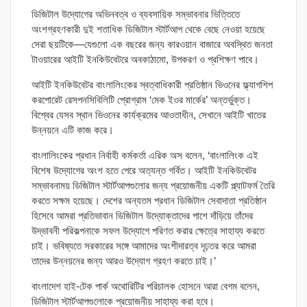
ডিজিটাল উদ্যোগের অভিনবত্ব ও ব্যবসায়িক সম্ভাবনার ভিত্তিতে
অংশগ্রহণকারী দুই শতাধিক ডিজিটাল স্টার্টআপ থেকে বেছে নেওয়া হয়েছে
সেরা ছয়টিকে—যেগুলো এক বছরের জন্য কারওয়ান বাজারে অবস্থিত জনতা
টাওয়ারের আইটি ইনকিউবেটরে অবকাঠামো, উপকরণ ও প্রশিক্ষণ পাবে।
আইটি ইনকিউবেটর বাংলালিংকের স্বত্বাধিকারী প্রতিষ্ঠান ভিওনের ফ্ল্যাগশিপ
করপোরেট রেসপনসিবিলিটি প্রোগ্রাম ‘মেক ইওর মার্কের’ অন্তর্ভুক্ত।
বিশ্বের যেসব স্থান ভিওনের কার্যক্রমের আওতাধীন, সেখানে আইটি খাতের
উন্নয়নে এটি কাজ করে।
বাংলালিংকের প্রধান নির্বাহী কর্মকর্তা এরিক অস বলেন, ‘বাংলালিংক এই
বিশেষ উদ্যোগের অংশ হতে পেরে অত্যন্ত গর্বিত। আইটি ইনকিউবেটর
সম্ভাবনাময় ডিজিটাল স্টার্টআপগুলোর জন্য প্রয়োজনীয় একটি প্ল্যাটফর্ম তৈরি
করতে সক্ষম হয়েছে। দেশের অন্যতম প্রধান ডিজিটাল সেবাদাতা প্রতিষ্ঠান
হিসেবে আমরা প্রতিভাবান ডিজিটাল উদ্যোক্তাদের পাশে দাঁড়িয়ে তাঁদের
উদ্ভাবনী পরিকল্পনাকে সফল উদ্যোগে পরিণত করার ক্ষেত্রে সাহায্য করতে
চাই। ভবিষ্যতে সরকারের সঙ্গে আমাদের অংশীদারত্ব দৃঢ়তর করে আমরা
তাদের উন্নয়নের জন্য আরও উদ্যোগ গ্রহণ করতে চাই।’
বাংলাদেশ হাই-টেক পার্ক অথোরিটির পরিচালক হোসনে আরা বেগম বলেন,
ডিজিটাল স্টার্টআপগুলোকে প্রয়োজনীয় সাহায্য করা হবে।