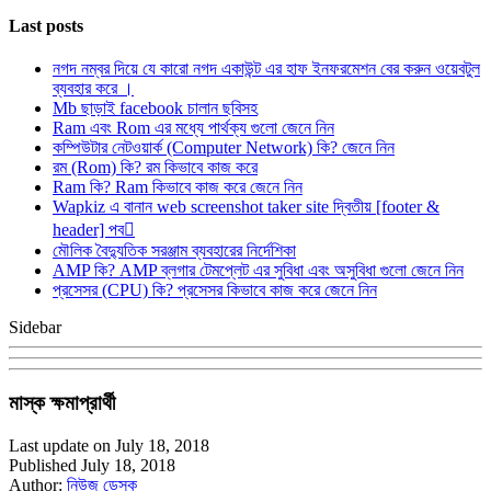
Last posts
নগদ নম্বর দিয়ে যে কারো নগদ একাউন্ট এর হাফ ইনফরমেশন বের করুন ওয়েবটুল
ব্যবহার করে ।
Mb ছাড়াই facebook চালান ছবিসহ
Ram এবং Rom এর মধ্যে পার্থক্য গুলো জেনে নিন
কম্পিউটার নেটওয়ার্ক (Computer Network) কি? জেনে নিন
রম (Rom) কি? রম কিভাবে কাজ করে
Ram কি? Ram কিভাবে কাজ করে জেনে নিন
Wapkiz এ বানান web screenshot taker site দ্বিতীয় [footer &
header] পব
মৌলিক বৈদ্যুতিক সরঞ্জাম ব্যবহারের নির্দেশিকা
AMP কি? AMP ব্লগার টেমপ্লেট এর সুবিধা এবং অসুবিধা গুলো জেনে নিন
প্রসেসর (CPU) কি? প্রসেসর কিভাবে কাজ করে জেনে নিন
Sidebar
মাস্ক ক্ষমাপ্রার্থী
Last update on July 18, 2018
Published July 18, 2018
Author:
নিউজ ডেস্ক