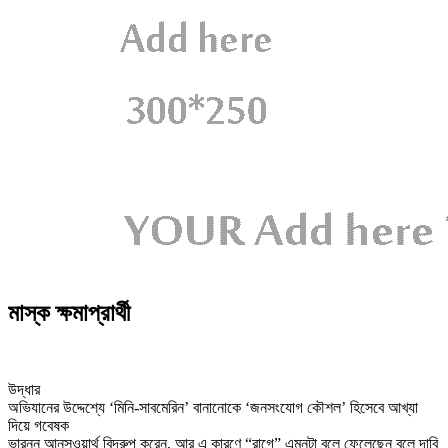
মাস্ক ক্ষমাপ্রার্থী
উদ্ধার
অভিযানের উদ্দেশ্যে ‘মিনি-সাবমেরিন’ বানানোকে ‘জনসংযোগ কৌশল’ হিসেবে আখ্যা
দিয়ে গবেষক
ভারনন আনসওয়ার্থ বিদ্রুপ করেন, আর এ কারণে “রাগে” এমনটা বলে ফেলেছেন বলে দাবি