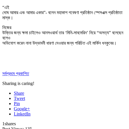
“এই
দোষ আমার এবং আমার একার”- বলেন মহাকাশ গবেষণা প্রতিষ্ঠান স্পেসএক্স প্রতিষ্ঠাতা
মাস্ক।
নিজের
উক্তির জন্য ক্ষমা চাইলেও আনসওয়ার্থ তার ‘মিনি-সাবমেরিন’ নিয়ে “অসত্য” বলেছেন
বলেও
অভিযোগ করেন নানা উদ্ভাবনী ধারণা দেওয়ার জন্য পরিচিত এই মার্কিন ধনকুবের।
সর্বপ্রথম প্রকাশিত
Sharing is caring!
Share
Tweet
Pin
Google+
LinkedIn
1
shares
Post Views:
135