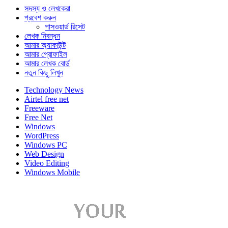
সদস্য ও লেখকেরা
প্রবেশ করুন
পাসওয়ার্ড রিসেট
লেখক নিবন্ধন
আমার অ্যাকাউন্ট
আমার প্রোফাইল
আমার লেখক বোর্ড
নতুন কিছু লিখুন
Technology News
Airtel free net
Freeware
Free Net
Windows
WordPress
Windows PC
Web Design
Video Editing
Windows Mobile