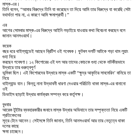
মাস্ক-এর।
তিনি বলেন, “আমার বিরুদ্ধে তিনি যা করেছেন তা দিয়ে আমি তার বিরুদ্ধে যা করেছি সেটা
যথার্থতা পায় না, এ কারণে আমি ক্ষমাপ্রার্থী।”
এর
আগের সোমবার মাস্ক-এর বিরুদ্ধে আইনি লড়াইয়ে যাওয়ার কথা বিবেচনা করছেন বলে
জানান আনসওয়ার্থ।
কয়েক
বছর ধরে থাইল্যান্ডেই আছেন ব্রিটিশ ওই গবেষক। ফুটবল দলটি আটকে পড়া থাম লুয়াং
গুহা নিয়ে
করছেন গবেষণা। ১২ কিশোরের এই দল আর তাদের কোচকে গুহা থেকে নাটকীয়ভাবে
উদ্ধারে তার গুরুত্বপূর্ণ
ভূমিকা ছিল। এই কিশোরদের উদ্ধারে মাস্ক একটি “ক্ষুদ্র আকৃতির সাবমেরিন’ বানিয়ে তা
নিয়ে
থাইল্যান্ড যান। কিন্তু নানা উদ্ভাবনী ধারণা দেওয়ার পরিচিতি থাকা মাস্ক-এর বানানো
ওই
ডিভাইস ছাড়াই উদ্ধার কার্যক্রম সম্পন্ন করে কর্তৃপক্ষ।
বুধবার
আরেক টুইটার ব্যবহারকারীর জবাবে মাস্ক উদ্ধার অভিযানে তার সম্পৃক্ততা নিয়ে একটি
প্রতিবেদনের
সূত্র টেনে আনেন। সেইসঙ্গে তিনি জানান, তিনি আনসওয়ার্থ আর তার নেতৃত্বে থাকা
দলের কাছে
ক্ষমা চাচ্ছেন।