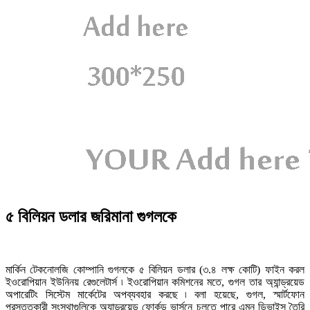
৫ বিলিয়ন ডলার জরিমানা গুগলকে
মার্কিন টেকনোলজি কোম্পানি গুগলকে ৫ বিলিয়ন ডলার (৩.৪ লক্ষ কোটি) ফাইন করল
ইওরোপিয়ান ইউনিনয় রেগুলেটার্স ৷ ইওরোপিয়ান কমিশনের মতে, গুগল তার অ্যান্ড্রয়েড
অপারেটিং সিস্টেম মার্কেটের অপব্যবহার করছে ৷ বলা হয়েছে, গুগল, স্মার্টফোন
প্রস্তুতকারী সংস্থাগুলিকে অ্যান্ড্রয়েড ফোর্কড ভার্সনে চলতে পারে এমন ডিভাইস তৈরি