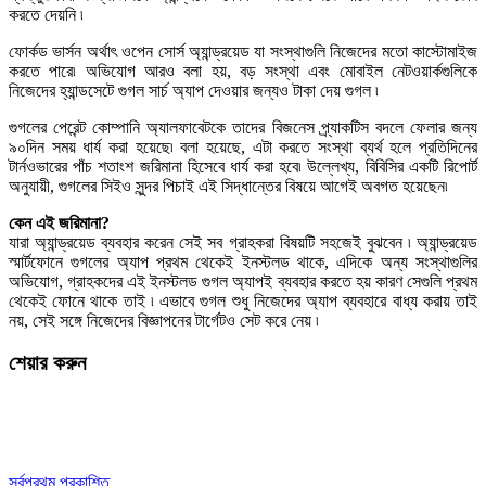
করতে দেয়নি ৷
ফোর্কড ভার্সন অর্থাৎ ওপেন সোর্স অ্যান্ড্রয়েড যা সংস্থাগুলি নিজেদের মতো কাস্টোমাইজ
করতে পারে৷ অভিযোগ আরও বলা হয়, বড় সংস্থা এবং মোবাইল নেটওয়ার্কগুলিকে
নিজেদের হ্যান্ডসেটে গুগল সার্চ অ্যাপ দেওয়ার জন্যও টাকা দেয় গুগল ৷
গুগলের পেরেন্ট কোম্পানি অ্যালফাবেটকে তাদের বিজনেস প্র্যাকটিস বদলে ফেলার জন্য
৯০দিন সময় ধার্য করা হয়েছে৷ বলা হয়েছে, এটা করতে সংস্থা ব্যর্থ হলে প্রতিদিনের
টার্নওভারের পাঁচ শতাংশ জরিমানা হিসেবে ধার্য করা হবে৷ উল্লেখ্য, বিবিসির একটি রিপোর্ট
অনুযায়ী, গুগলের সিইও সুন্দর পিচাই এই সিদ্ধান্তের বিষয়ে আগেই অবগত হয়েছেন৷
কেন
এই
জরিমানা?
যারা অ্যান্ড্রয়েড ব্যবহার করেন সেই সব গ্রাহকরা বিষয়টি সহজেই বুঝবেন ৷ অ্যান্ড্রয়েড
স্মার্টফোনে গুগলের অ্যাপ প্রথম থেকেই ইনস্টলড থাকে, এদিকে অন্য সংস্থাগুলির
অভিযোগ, গ্রাহকদের এই ইনস্টলড গুগল অ্যাপই ব্যবহার করতে হয় কারণ সেগুলি প্রথম
থেকেই ফোনে থাকে তাই ৷ এভাবে গুগল শুধু নিজেদের অ্যাপ ব্যবহারে বাধ্য করায় তাই
নয়, সেই সঙ্গে নিজেদের বিজ্ঞাপনের টার্গেটও সেট করে নেয় ৷
শেয়ার করুন
সর্বপ্রথম প্রকাশিত