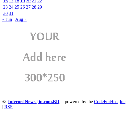
16
17
18
19
20
21
22
23
24
25
26
27
28
29
30
31
« Jun
Aug »
©
Internet News | in.com.BD
| powered by the
CodeForHost,Inc
|
RSS