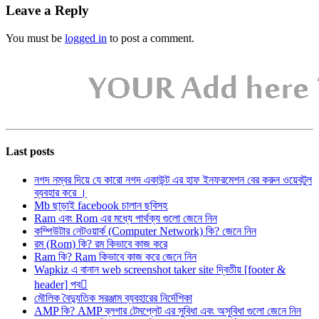
Leave a Reply
You must be
logged in
to post a comment.
Last posts
নগদ নম্বর দিয়ে যে কারো নগদ একাউন্ট এর হাফ ইনফরমেশন বের করুন ওয়েবটুল
ব্যবহার করে ।
Mb ছাড়াই facebook চালান ছবিসহ
Ram এবং Rom এর মধ্যে পার্থক্য গুলো জেনে নিন
কম্পিউটার নেটওয়ার্ক (Computer Network) কি? জেনে নিন
রম (Rom) কি? রম কিভাবে কাজ করে
Ram কি? Ram কিভাবে কাজ করে জেনে নিন
Wapkiz এ বানান web screenshot taker site দ্বিতীয় [footer &
header] পব
মৌলিক বৈদ্যুতিক সরঞ্জাম ব্যবহারের নির্দেশিকা
AMP কি? AMP ব্লগার টেমপ্লেট এর সুবিধা এবং অসুবিধা গুলো জেনে নিন