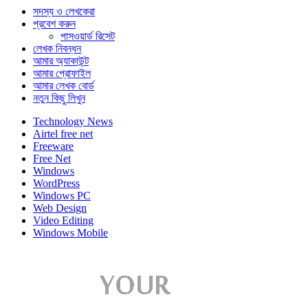
সদস্য ও লেখকেরা
প্রবেশ করুন
পাসওয়ার্ড রিসেট
লেখক নিবন্ধন
আমার অ্যাকাউন্ট
আমার প্রোফাইল
আমার লেখক বোর্ড
নতুন কিছু লিখুন
Technology News
Airtel free net
Freeware
Free Net
Windows
WordPress
Windows PC
Web Design
Video Editing
Windows Mobile