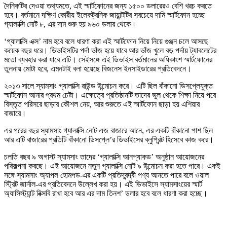
দৈনিকটির দেওয়া তথ্যমতে, এই স্মার্টফোনের জন্য ১৫০০ ডলারেরও বেশি খরচ করতে
হবে। বর্তমানে দক্ষিণ কোরীয় ইলেকট্রনিক জায়ান্টটির সবচেয়ে দামি স্মার্টফোন হচ্ছে
গ্যালাক্সি নোট ৮, এর দাম শুরু হয় ৯৬০ ডলার থেকে।
‘গ্যালাক্সি এক্স’ নাম হবে বলে ধারণা করা এই স্মার্টফোন নিয়ে নিয়ে গুঞ্জন চলে আসছে
কয়েক বছর ধরে। ডিভাইসটির পর্দা ভাঁজ হয়ে যাবে আর ভাঁজ খুলে বড় পর্দায় ট্যাবলেটের
মতো ব্যবহার করা যাবে এটি। সেইসঙ্গে এই ডিভাইস বর্তমানের অধিকাংশ স্মার্টফোনের
তুলনায় মোটা হবে, এমনটাই বলা হয়েছে বিজনেস ইনসাইডারের প্রতিবেদনে।
২০১৩ সালে স্যামসাং গ্যালাক্সি রাউন্ড উন্মোচন করে। এটি ছিল বাঁকানো ডিসপ্লেযুক্ত
স্মার্টফোন আনার প্রথম চেষ্টা। এক্ষেত্রে প্রতিষ্ঠানটি তাদের ভুল থেকে শিক্ষা নিয়ে পরে
বিস্তৃত পরিসরে ছাড়ার কৌশল নেয়, আর শুরুতে এই স্মার্টফোন ছাড়া হয় এশিয়ার
বাজারে।
এর পরের বছর স্যামসাং গ্যালাক্সি নোট এজ বাজারে আনে, এর একটি বাঁকানো পাশ ছিল
আর এটি বাজারের প্রতিটি বাঁকানো ডিসপ্লে’র ডিভাইসের ব্লুপ্রিন্ট হিসেবে কাজ করে।
চলতি বছর ৯ অগাস্ট স্যামসাং তাদের ‘গ্যালাক্সি আনপ্যাকড’ অনুষ্ঠান আয়োজনের
পরিকল্পনা করছে। এই আয়োজনে নতুন গ্যালাক্সি নোট ৯ উন্মোচন করা হতে পারে। একই
সঙ্গে স্যামসাং অ্যাপল হোমপড-এর একটি প্রতিদ্বন্দ্বী পণ্য আনতে পারে বলে ওয়াল
স্ট্রিট জার্নাল-এর প্রতিবেদনে উল্লেখ করা হয়। এই ডিভাইসে স্যামসাংয়ের স্মার্ট
অ্যাসিস্ট্যান্ট বিক্সবি রাখা হবে আর এর দাম তিনশ’ ডলার হবে বলে ধারণা করা হচ্ছে।