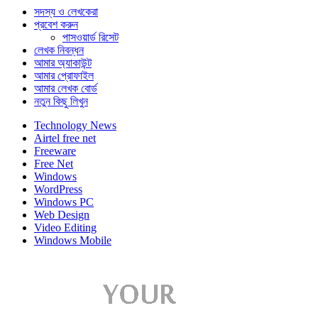
সদস্য ও লেখকেরা
প্রবেশ করুন
পাসওয়ার্ড রিসেট
লেখক নিবন্ধন
আমার অ্যাকাউন্ট
আমার প্রোফাইল
আমার লেখক বোর্ড
নতুন কিছু লিখুন
Technology News
Airtel free net
Freeware
Free Net
Windows
WordPress
Windows PC
Web Design
Video Editing
Windows Mobile