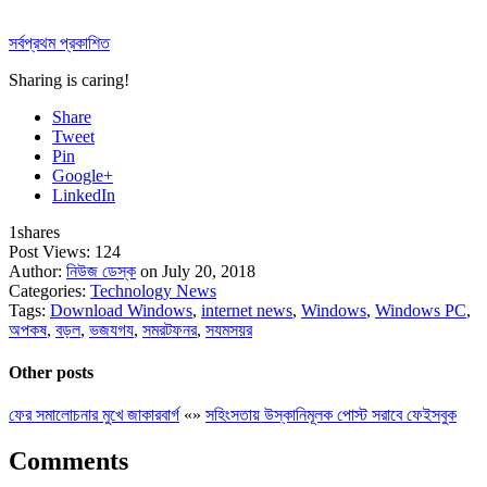
সর্বপ্রথম প্রকাশিত
Sharing is caring!
Share
Tweet
Pin
Google+
LinkedIn
1
shares
Post Views:
124
Author:
নিউজ ডেস্ক
on July 20, 2018
Categories:
Technology News
Tags:
Download Windows
,
internet news
,
Windows
,
Windows PC
,
অপকষ
,
বড়ল
,
ভজযগয
,
সমরটফনর
,
সযমসয়র
Other posts
ফের সমালোচনার মুখে জাকারবার্গ
«
»
সহিংসতায় উস্কানিমূলক পোস্ট সরাবে ফেইসবুক
Comments