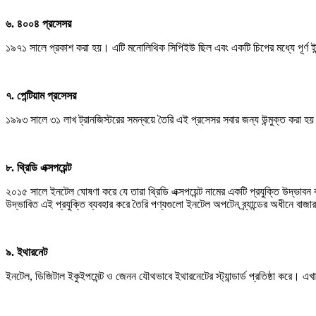
৬. ৪০০৪ প্রসেসর
১৯৭১ সালে প্রকাশ করা হয়। এটি মনোলিথিক সিপিইউ ছিল এবং একটি চিপের মধ্যে পূর্ণ ই
৭. পেন্টিয়াম প্রসেসর
১৯৯৩ সালে ৩১ লাখ ট্রানজিস্টরের সমন্বয়ে তৈরি এই প্রসেসর সবার জন্য উন্মুক্ত করা হ
৮. থ্রিডি এক্সপয়েন্ট
২০১৫ সালে ইনটেল ঘোষণা করে যে তারা থ্রিডি এক্সপয়েন্ট নামের একটি প্রযুক্তি উদ্ভাবন
উদ্ভাবিত এই প্রযুক্তি ব্যবহার করে তৈরি পণ্যগুলো ইনটেল অপটেন ব্র্যান্ডের অধীনে বা
৯. ইথারনেট
ইনটেল, ডিজিটাল ইকুইপমেন্ট ও জেনন যৌথভাবে ইথারনেটের স্ট্যান্ডার্ড প্রতিষ্ঠা করে। এখা