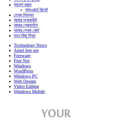
প্রবেশ করুন
পাসওয়ার্ড রিসেট
লেখক নিবন্ধন
আমার অ্যাকাউন্ট
আমার প্রোফাইল
আমার লেখক বোর্ড
নতুন কিছু লিখুন
Technology News
Airtel free net
Freeware
Free Net
Windows
WordPress
Windows PC
Web Design
Video Editing
Windows Mobile