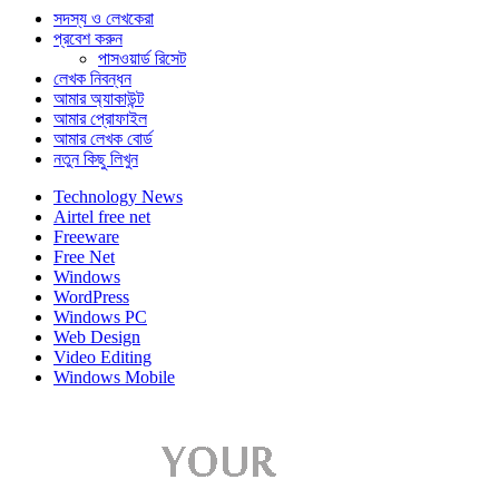
সদস্য ও লেখকেরা
প্রবেশ করুন
পাসওয়ার্ড রিসেট
লেখক নিবন্ধন
আমার অ্যাকাউন্ট
আমার প্রোফাইল
আমার লেখক বোর্ড
নতুন কিছু লিখুন
Technology News
Airtel free net
Freeware
Free Net
Windows
WordPress
Windows PC
Web Design
Video Editing
Windows Mobile