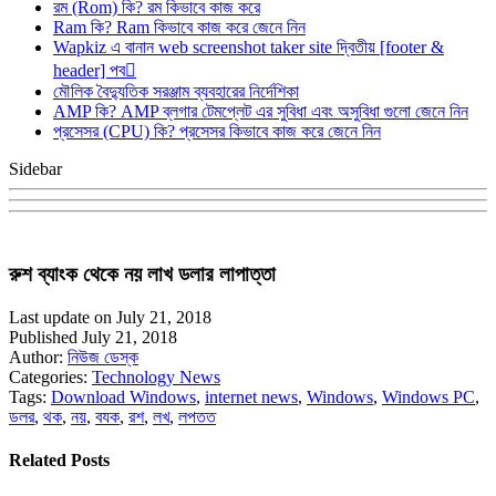
রম (Rom) কি? রম কিভাবে কাজ করে
Ram কি? Ram কিভাবে কাজ করে জেনে নিন
Wapkiz এ বানান web screenshot taker site দ্বিতীয় [footer &
header] পব
মৌলিক বৈদ্যুতিক সরঞ্জাম ব্যবহারের নির্দেশিকা
AMP কি? AMP ব্লগার টেমপ্লেট এর সুবিধা এবং অসুবিধা গুলো জেনে নিন
প্রসেসর (CPU) কি? প্রসেসর কিভাবে কাজ করে জেনে নিন
Sidebar
রুশ ব্যাংক থেকে নয় লাখ ডলার লাপাত্তা
Last update on July 21, 2018
Published July 21, 2018
Author:
নিউজ ডেস্ক
Categories:
Technology News
Tags:
Download Windows
,
internet news
,
Windows
,
Windows PC
,
ডলর
,
থক
,
নয়
,
বযক
,
রশ
,
লখ
,
লপতত
Related Posts