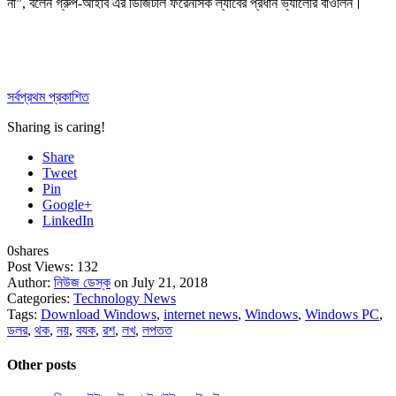
না”, বলেন গ্রুপ-আইবি এর ডিজিটাল ফরেনসিক ল্যাবের প্রধান ভ্যালেরি বাওলিন।
সর্বপ্রথম প্রকাশিত
Sharing is caring!
Share
Tweet
Pin
Google+
LinkedIn
0
shares
Post Views:
132
Author:
নিউজ ডেস্ক
on July 21, 2018
Categories:
Technology News
Tags:
Download Windows
,
internet news
,
Windows
,
Windows PC
,
ডলর
,
থক
,
নয়
,
বযক
,
রশ
,
লখ
,
লপতত
Other posts