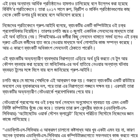
এই চক্র অন্যান্য আর্থিক প্রতিষ্ঠানেও হামলাও চালিয়েছে বলে উল্লেখ করা হয়েছে
বিবিসি’র প্রতিবেদনে। তারা ২০১৭ সালে রুশ, ব্রিটিশ ও মার্কিন প্রতিষ্ঠানগুলোর কাছ
থেকে কোটি ডলার চুরি করেছে বলে অভিযোগ রয়েছে।
নিজেদের প্রতিবেদনে গ্রুপ-আইবি বলেছে, ব্যাংকটির একটি কম্পিউটারে ওই চক্র
প্রবেশাধিকার নিয়েছিল। তারপর চলতি বছর ৩ জুলাই একাধিক লেনদেনের মাধ্যমে তারা
এই অর্থ হাতিয়ে নেয়। পিআইআর-এর কর্মীরা কিছু লেনদেন থামাতে সমর্থ হলেও এই চক্র
দ্রুত এটিএম কর্মীদের হাত করে নেওয়ার মাধ্যমে অর্থ লোপাটের কাজ সম্পন্ন করেছে।
আর এ কারণে ব্যাংকটি অধিকাংশ লেনদেনই ঠেকাতে পারেনি।
এই ব্যাংকটির অভ্যন্তরীণ ব্যবস্থার নিরাপত্তা এড়িয়ে অর্থ চুরি করতে যে টুল আর
কৌশল ব্যবহার করা হয়েছে তা মানিটেকার-এর অর্থ হাতিয়ে নেওয়ার অন্যান্য ঘটনায়
ব্যবহৃত টুলের সঙ্গে মিলে যায় বলে জানিয়েছে গ্রুপ-আইবি।
চলতি বছর মে মাসের শেষদিকে এই আক্রমণ শুরু হয়। শুরুতে ব্যাংকটির একটি রাউটারে
মনযোগ দেয় হ্যাকারদের দল, পরে তারা এর নিরাপত্তা লঙ্ঘনে সক্ষম হয়। এরপরই তারা
ব্যাংকটির অভ্যন্তরীণ নেটওয়ার্কে প্রবেশাধিকার পেয়ে যায়।
নেটওয়ার্কে প্রবেশের পর ওই চক্র অর্থ লেনদেন অনুমোদনে ব্যবহৃত হয় এমন একটি
নির্দিষ্ট কম্পিউটার খুঁজে বের করে। তারপর তারা রুশ কেন্দ্রীয় ব্যাংক (এডাব্লিউএস-
সিবিআর) ‘অটোমেটেড ওয়ার্ক স্টেশন ক্লায়েন্ট’ হিসেবে পরিচিত সিস্টেমে নিজেদের জ্ঞান
কাজে লাগিয়েছে।
“এডাব্লিউএস-সিবিআর এ আক্রমণ চালানো কষ্টসাধ্য আর খুব একটা এমন হয় না, কারণ
অনেক হ্যাকার এডাব্লিউএস-সিবিআর এর কম্পিউটারগুলোতে সফলভাবে কাজ করতে পারে