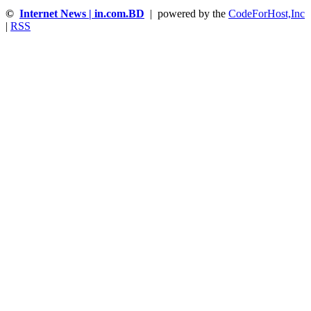
©
Internet News | in.com.BD
| powered by the
CodeForHost,Inc
|
RSS