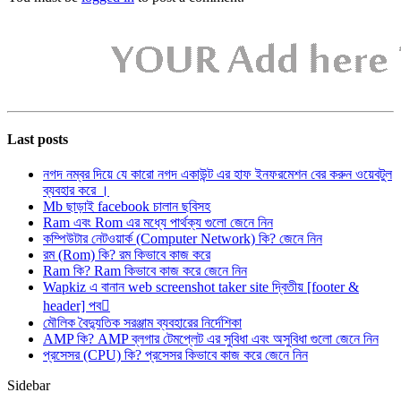
Last posts
নগদ নম্বর দিয়ে যে কারো নগদ একাউন্ট এর হাফ ইনফরমেশন বের করুন ওয়েবটুল
ব্যবহার করে ।
Mb ছাড়াই facebook চালান ছবিসহ
Ram এবং Rom এর মধ্যে পার্থক্য গুলো জেনে নিন
কম্পিউটার নেটওয়ার্ক (Computer Network) কি? জেনে নিন
রম (Rom) কি? রম কিভাবে কাজ করে
Ram কি? Ram কিভাবে কাজ করে জেনে নিন
Wapkiz এ বানান web screenshot taker site দ্বিতীয় [footer &
header] পব
মৌলিক বৈদ্যুতিক সরঞ্জাম ব্যবহারের নির্দেশিকা
AMP কি? AMP ব্লগার টেমপ্লেট এর সুবিধা এবং অসুবিধা গুলো জেনে নিন
প্রসেসর (CPU) কি? প্রসেসর কিভাবে কাজ করে জেনে নিন
Sidebar