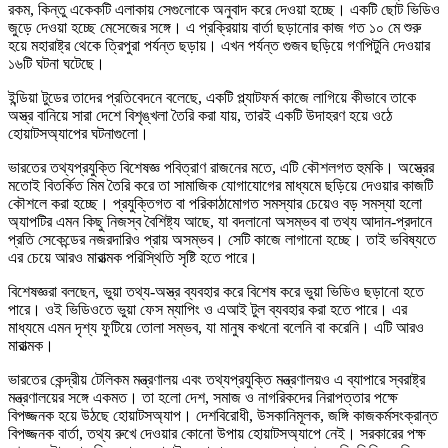
রকম, কিন্তু একেকটি এলাকায় সেগুলোকে অনুবাদ করে দেওয়া হচ্ছে। একটি ছোট ভিডিও
জুড়ে দেওয়া হচ্ছে মেসেজের সঙ্গে। এ প্রক্রিয়ায় বার্তা ছড়ানোর কাজ গত ১০ মে শুরু
হয়ে মহারাষ্ট্র থেকে ত্রিপুরা পর্যন্ত ছড়ায়। এখন পর্যন্ত গুজব ছড়িয়ে গণপিটুনি দেওয়ার
১৬টি ঘটনা ঘটেছে।
ইন্ডিয়া টুডের তাদের প্রতিবেদনে বলেছে, একটি প্ল্যাটফর্ম কাজে লাগিয়ে কীভাবে তাকে
অস্ত্র বানিয়ে সারা দেশে বিশৃঙ্খলা তৈরি করা যায়, তারই একটি উদাহরণ হয়ে ওঠে
হোয়াটসঅ্যাপের ঘটনাগুলো।
ভারতের তথ্যপ্রযুক্তি বিশেষজ্ঞ পবিত্রাণ রাজনের মতে, এটি কৌশলগত হুমকি। অস্ত্রের
মতোই বিতর্কিত মিম তৈরি করে তা সামাজিক যোগাযোগের মাধ্যমে ছড়িয়ে দেওয়ার কাজটি
কৌশলে করা হচ্ছে। প্রযুক্তিগত বা পরিকাঠামোগত সমস্যার চেয়েও বড় সমস্যা হলো
অ্যাপটির এমন কিছু নিজস্ব বৈশিষ্ট্য আছে, যা বদলানো অসম্ভব বা তথ্য আদান-প্রদানে
প্রতি সেকেন্ডের নজরদারিও প্রায় অসম্ভব। সেটি কাজে লাগানো হচ্ছে। তাই ভবিষ্যতে
এর চেয়ে আরও মারাত্মক পরিস্থিতি সৃষ্টি হতে পারে।
বিশেষজ্ঞরা বলছেন, ভুয়া তথ্য-অস্ত্র ব্যবহার করে বিশেষ করে ভুয়া ভিডিও ছড়ানো হতে
পারে। ওই ভিডিওতে ভুয়া ফেস ম্যাপিং ও এআই টুল ব্যবহার করা হতে পারে। এর
মাধ্যমে এমন দৃশ্য ফুটিয়ে তোলা সম্ভব, যা মানুষ কখনো বলেনি বা করেনি। এটি আরও
মারাত্মক।
ভারতের কেন্দ্রীয় টেলিকম মন্ত্রণালয় এবং তথ্যপ্রযুক্তি মন্ত্রণালয়ও এ ব্যাপারে স্বরাষ্ট্র
মন্ত্রণালয়ের সঙ্গে একমত। তা হলো দেশ, সমাজ ও নাগরিকদের নিরাপত্তার পক্ষে
বিপজ্জনক হয়ে উঠছে হোয়াটসঅ্যাপ। দেশবিরোধী, উসকানিমূলক, জঙ্গি কাজকর্মসংক্রান্ত
বিপজ্জনক বার্তা, তথ্য রুখে দেওয়ার কোনো উপায় হোয়াটসঅ্যাপে নেই। সরকারের পক্ষ