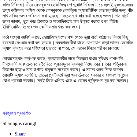
কলিং নিষিদ্ধ। চীনে ফেসবুক ও হোয়াটসঅ্যাপ দুটোই নিষিদ্ধ। ১১ জুলাই যুক্তরাজ্যের
তথ্য কমিশনার অফিস থেকে ফেসবুককে কেমব্রিজ অ্যানালিটিকা কেলেঙ্কারির জন্য পাঁচ
লাখ মার্কিন ডলার জরিমানা করা হয়েছে। সচেতন থাকার কথা বলেছে গুগল। গত মার্চে
গুগল জানায়, ভুয়া খবর ঠেকাতে ও সাংবাদিকতার মান উন্নত করতে গুগল নিউজ
ইনিশিয়েটিভ হিসেবে ৩০ কোটি ডলার খরচ করা হবে।
বার্তা সংস্থা রয়টার্স বলছে, হোয়াটসঅ্যাপের পক্ষ থেকে ভুয়া বার্তা পাঠানোর বিষয়ে কিছু
ব্যবস্থা নেওয়ার কথা বলা হয়েছে। ব্যবহারকারীরা যাতে যোগাযোগ ছাড়া তাদের মেসেজিং
অ্যাপ ব্যবহার করে সহিংসতা ছড়াতে না পারে, সে ধরনের ফিচার পরীক্ষা চালাচ্ছে।
হোয়াটসঅ্যাপ কর্তৃপক্ষ বলছে, ব্যবহারকারীর হাতে নিয়ন্ত্রণ রাখার সুবিধার পাশাপাশি
দীর্ঘমেয়াদি জনসচেতনতার তৈরিতে প্রচারমূলক ব্যবস্থা নিচ্ছে তারা। তারা পত্রিকায়
বিজ্ঞাপন ছাড়াও নানা উপায়ে মানুষকে সচেতন করবে। এ মাসের শুরুর দিকে অবশ্য
হোয়াটসঅ্যাপ বলেছিল, তাদের প্ল্যাটফর্মে ভুয়া খবর ঠেকাতে সরকার ও সাধারণ মানুষের
যৌথ প্রচেষ্টা দরকার। সবাই মিলে এগিয়ে এলে এ ধরনের দুর্বৃত্তপনা দূর করা সম্ভব।
সর্বপ্রথম প্রকাশিত
Sharing is caring!
Share