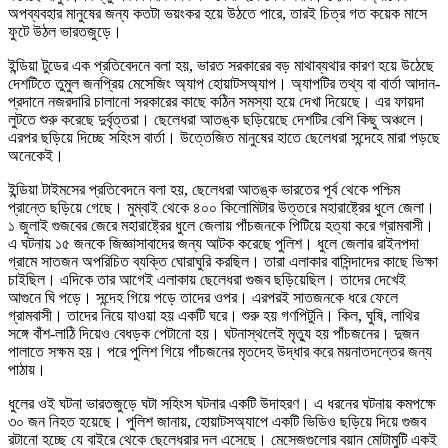
অপব্যবহার মানুষের জন্য কতটা ভয়ংকর হয়ে উঠতে পারে, তারই চিত্র গত কয়েক মাসে
ফুটে উঠল ভারতজুড়ে।
ইন্ডিয়া টুডের এক প্রতিবেদনে বলা হয়, ভারত সরকারের বড় মাথাব্যথার কারণ হয়ে উঠেছে
দেশটিতে তুমুল জনপ্রিয় মেসেজিং অ্যাপ হোয়াটসঅ্যাপ। অ্যাপটির তথ্য বা বার্তা আদান-
প্রদানে নজরদারি চালানো সরকারের কাছে কঠিন সমস্যা হয়ে দেখা দিয়েছে। এর ফায়দা
লুটতে শুরু করেছে দুর্বৃত্তরা। ছেলেধরা আতঙ্ক ছড়িয়েছে দেশটির বেশি কিছু অঞ্চলে।
এরপর ছড়িয়ে দিচ্ছে সহিংস বার্তা। উত্তেজিত মানুষের হাতে ছেলেধরা সন্দেহে মারা পড়ছে
অনেকেই।
ইন্ডিয়া টাইমসের প্রতিবেদনে বলা হয়, ছেলেধরা আতঙ্ক ভারতের পূর্ব থেকে পশ্চিম
প্রান্তে ছড়িয়ে গেছে। মুম্বাই থেকে ৪০০ কিলোমিটার উত্তরে মহারাষ্ট্রের ধুলে জেলা।
১ জুলাই গুজবের জেরে মহারাষ্ট্রের ধুলে জেলায় পাঁচজনকে পিটিয়ে হত্যা করে গ্রামবাসী।
এ ঘটনায় ১৫ জনকে জিজ্ঞাসাবাদের জন্য আটক করেছে পুলিশ। ধুলে জেলার রাইনপদা
গ্রামে সাতজন অপরিচিত ব্যক্তি ঘোরাঘুরি করছিল। তারা এলাকার বাসিন্দাদের কাছে ভিক্ষা
চাইছিল। এদিকে তার আগেই এলাকায় ছেলেধরা গুজব ছড়িয়েছিল। তাদের দেখেই
আগুনে ঘি পড়ে। সন্দেহ গিয়ে পড়ে তাদের ওপর। এরপরই সাতজনকে ধরে ফেলে
গ্রামবাসী। তাদের নিয়ে যাওয়া হয় একটি ঘরে। শুরু হয় গণপিটুনি। কিল, ঘুষি, লাথির
সঙ্গে বাঁশ-লাঠি দিয়েও বেধড়ক পেটানো হয়। ঘটনাস্থলেই মৃত্যু হয় পাঁচজনের। দুজন
পালাতে সক্ষম হয়। পরে পুলিশ গিয়ে পাঁচজনের মৃতদেহ উদ্ধার করে ময়নাতদন্তের জন্য
পাঠায়।
ধুলের ওই ঘটনা ভারতজুড়ে ঘটা সহিংস ঘটনার একটি উদাহরণ। এ ধরনের ঘটনায় কমপক্ষে
৩০ জন নিহত হয়েছে। পুলিশ জানায়, হোয়াটসঅ্যাপে একটি ভিডিও ছড়িয়ে দিয়ে গুজব
রটানো হচ্ছে যে বাইরে থেকে ছেলেধরার দল এসেছে। মেসেজগুলোর বয়ান মোটামুটি একই