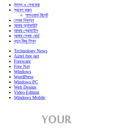
সদস্য ও লেখকেরা
প্রবেশ করুন
পাসওয়ার্ড রিসেট
লেখক নিবন্ধন
আমার অ্যাকাউন্ট
আমার প্রোফাইল
আমার লেখক বোর্ড
নতুন কিছু লিখুন
Technology News
Airtel free net
Freeware
Free Net
Windows
WordPress
Windows PC
Web Design
Video Editing
Windows Mobile