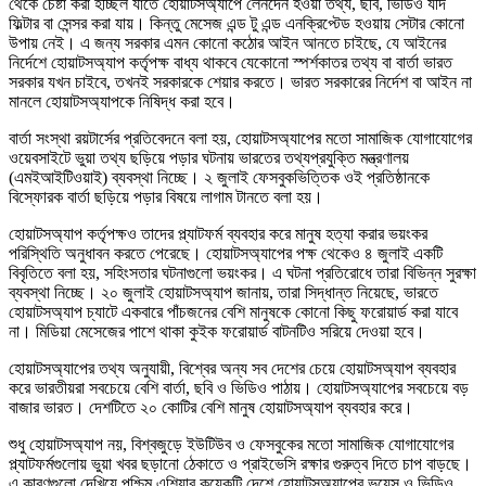
থেকে চেষ্টা করা হচ্ছিল যাতে হোয়াটসঅ্যাপে লেনদেন হওয়া তথ্য, ছবি, ভিডিও যদি
ফিল্টার বা সেন্সর করা যায়। কিন্তু মেসেজ এন্ড টু এন্ড এনক্রিপ্টেড হওয়ায় সেটার কোনো
উপায় নেই। এ জন্য সরকার এমন কোনো কঠোর আইন আনতে চাইছে, যে আইনের
নির্দেশে হোয়াটসঅ্যাপ কর্তৃপক্ষ বাধ্য থাকবে যেকোনো স্পর্শকাতর তথ্য বা বার্তা ভারত
সরকার যখন চাইবে, তখনই সরকারকে শেয়ার করতে। ভারত সরকারের নির্দেশ বা আইন না
মানলে হোয়াটসঅ্যাপকে নিষিদ্ধ করা হবে।
বার্তা সংস্থা রয়টার্সের প্রতিবেদনে বলা হয়, হোয়াটসঅ্যাপের মতো সামাজিক যোগাযোগের
ওয়েবসাইটে ভুয়া তথ্য ছড়িয়ে পড়ার ঘটনায় ভারতের তথ্যপ্রযুক্তি মন্ত্রণালয়
(এমইআইটিওয়াই) ব্যবস্থা নিচ্ছে। ২ জুলাই ফেসবুকভিত্তিক ওই প্রতিষ্ঠানকে
বিস্ফোরক বার্তা ছড়িয়ে পড়ার বিষয়ে লাগাম টানতে বলা হয়।
হোয়াটসঅ্যাপ কর্তৃপক্ষও তাদের প্ল্যাটফর্ম ব্যবহার করে মানুষ হত্যা করার ভয়ংকর
পরিস্থিতি অনুধাবন করতে পেরেছে। হোয়াটসঅ্যাপের পক্ষ থেকেও ৪ জুলাই একটি
বিবৃতিতে বলা হয়, সহিংসতার ঘটনাগুলো ভয়ংকর। এ ঘটনা প্রতিরোধে তারা বিভিন্ন সুরক্ষা
ব্যবস্থা নিচ্ছে। ২০ জুলাই হোয়াটসঅ্যাপ জানায়, তারা সিদ্ধান্ত নিয়েছে, ভারতে
হোয়াটসঅ্যাপ চ্যাটে একবারে পাঁচজনের বেশি মানুষকে কোনো কিছু ফরোয়ার্ড করা যাবে
না। মিডিয়া মেসেজের পাশে থাকা কুইক ফরোয়ার্ড বাটনটিও সরিয়ে দেওয়া হবে।
হোয়াটসঅ্যাপের তথ্য অনুযায়ী, বিশ্বের অন্য সব দেশের চেয়ে হোয়াটসঅ্যাপ ব্যবহার
করে ভারতীয়রা সবচেয়ে বেশি বার্তা, ছবি ও ভিডিও পাঠায়। হোয়াটসঅ্যাপের সবচেয়ে বড়
বাজার ভারত। দেশটিতে ২০ কোটির বেশি মানুষ হোয়াটসঅ্যাপ ব্যবহার করে।
শুধু হোয়াটসঅ্যাপ নয়, বিশ্বজুড়ে ইউটিউব ও ফেসবুকের মতো সামাজিক যোগাযোগের
প্ল্যাটফর্মগুলোয় ভুয়া খবর ছড়ানো ঠেকাতে ও প্রাইভেসি রক্ষার গুরুত্ব দিতে চাপ বাড়ছে।
এ কারণগুলো দেখিয়ে পশ্চিম এশিয়ার কয়েকটি দেশে হোয়াটসঅ্যাপের ভয়েস ও ভিডিও