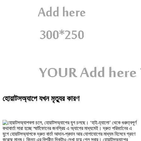
হোয়াটসঅ্যাপে যখন মৃত্যুর কারণ
বলা চলে, হোয়াটসঅ্যাপের যুগ চলছে। ‘হাই-হ্যালো’ থেকে গুরুত্বপূর্ণ
কথাবার্তা সারা হচ্ছে স্মার্টফোনের জনপ্রিয় এ অ্যাপের মাধ্যমেই। দ্রুত পরিবর্তনের এ
যুগে হোয়াটসঅ্যাপকে দ্রুত বার্তা আদান-প্রদান আর যোগাযোগের মাধ্যম হিসেবে গ্রহণ
করেছে মানুষ। কিন্তু এর বিপরীত দিকটাও দেখা হয়ে গেল সবার। হোয়াটসঅ্যাপের