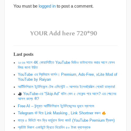
You must be
logged in
to post a comment.
Last posts
২০২৬ সালে 4K কোয়ালিটিতে YouTube ভিডিও ডাউনলোড করার আগে যেসব
বিষয় জানা উচিত
YouTube এর প্রিমিয়াম ভার্সন। Premium, Ads-Free, xLite Mod of
YouTube by Raiyan
আর্টিফিশিয়াল ইন্টেলিজেন্স টেক এসিস্টেন্ট – আপনার ইলেকট্রনিক্স গেজেট ডাক্তার!
YouTube-এর “Skip Ad” বাটন কেন ৫ সেকেন্ড পরে আসে? এর পেছনের
আসল রহস্য কী?
Free AI – উন্মুক্ত আর্টিফিশিয়াল ইন্টেলিজেন্সের ভুবনে স্বাগতম
Telegram বট দিয়ে Link Masking , Link Shortner করুন
​মাত্র ৫ মিনিটে পান ফ্রি ভার্চুয়াল ভিসা কার্ড! (YouTube Premium ট্রিকস)
প্রতিটা বিকাশ একাউন্টে ফ্রিতে নিয়েনিন ৫০ টাকা ক্যাশব্যাক