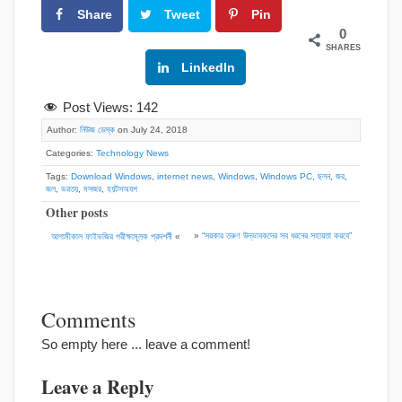
Share
Tweet
Pin
0
SHARES
Google+
LinkedIn
Post Views:
142
Author:
নিউজ ডেস্ক
on July 24, 2018
Categories:
Technology News
Tags:
Download Windows
,
internet news
,
Windows
,
Windows PC
,
ছলন
,
জর
,
জল
,
ভরতয়
,
মসজর
,
হয়টসঅযপ
Other posts
»
“সরকার তরুণ উদ্ভাবকদের সব ধরনের সহায়তা করবে”
আগামীকাল ফাইভজির পরীক্ষামূলক প্রদশর্নী
«
Comments
So empty here ... leave a comment!
Leave a Reply