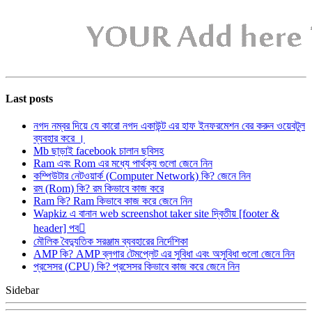
Last posts
নগদ নম্বর দিয়ে যে কারো নগদ একাউন্ট এর হাফ ইনফরমেশন বের করুন ওয়েবটুল
ব্যবহার করে ।
Mb ছাড়াই facebook চালান ছবিসহ
Ram এবং Rom এর মধ্যে পার্থক্য গুলো জেনে নিন
কম্পিউটার নেটওয়ার্ক (Computer Network) কি? জেনে নিন
রম (Rom) কি? রম কিভাবে কাজ করে
Ram কি? Ram কিভাবে কাজ করে জেনে নিন
Wapkiz এ বানান web screenshot taker site দ্বিতীয় [footer &
header] পব
মৌলিক বৈদ্যুতিক সরঞ্জাম ব্যবহারের নির্দেশিকা
AMP কি? AMP ব্লগার টেমপ্লেট এর সুবিধা এবং অসুবিধা গুলো জেনে নিন
প্রসেসর (CPU) কি? প্রসেসর কিভাবে কাজ করে জেনে নিন
Sidebar