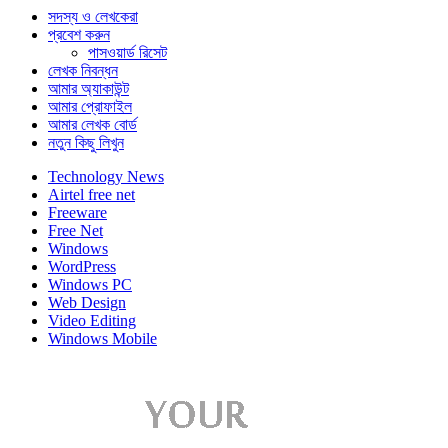
সদস্য ও লেখকেরা
প্রবেশ করুন
পাসওয়ার্ড রিসেট
লেখক নিবন্ধন
আমার অ্যাকাউন্ট
আমার প্রোফাইল
আমার লেখক বোর্ড
নতুন কিছু লিখুন
Technology News
Airtel free net
Freeware
Free Net
Windows
WordPress
Windows PC
Web Design
Video Editing
Windows Mobile