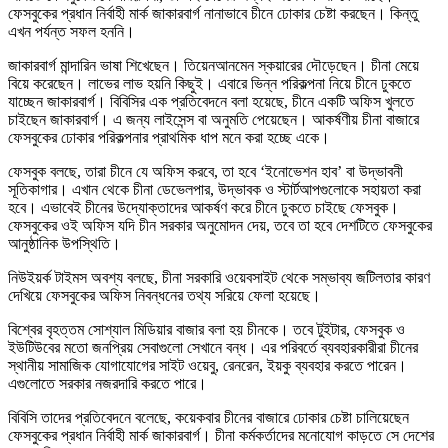
ফেসবুকের প্রধান নির্বাহী মার্ক জাকারবার্গ নানাভাবে চীনে ঢোকার চেষ্টা করছেন। কিন্তু
এখন পর্যন্ত সফল হননি।
জাকারবার্গ মান্দারিন ভাষা শিখেছেন। তিয়েনআনমেন স্কয়ারের দৌড়েছেন। চীনা মেয়ে
বিয়ে করেছেন। লাভের লাভ হয়নি কিছুই। এবারে ভিন্ন পরিকল্পনা নিয়ে চীনে ঢুকতে
যাচ্ছেন জাকারবার্গ। বিবিসির এক প্রতিবেদনে বলা হয়েছে, চীনে একটি অফিস খুলতে
চাইছেন জাকারবার্গ। এ জন্য লাইসেন্স বা অনুমতি পেয়েছেন। আকর্ষণীয় চীনা বাজারে
ফেসবুকের ঢোকার পরিকল্পনার প্রাথমিক ধাপ মনে করা হচ্ছে একে।
ফেসবুক বলছে, তারা চীনে যে অফিস করবে, তা হবে ‘ইনোভেশন হাব’ বা উদ্ভাবনী
সূতিকাগার। এখান থেকে চীনা ডেভেলপার, উদ্ভাবক ও স্টার্টআপগুলোকে সহায়তা করা
হবে। এভাবেই চীনের উদ্যোক্তাদের আকর্ষণ করে চীনে ঢুকতে চাইছে ফেসবুক।
ফেসবুকের ওই অফিস যদি চীন সরকার অনুমোদন দেয়, তবে তা হবে দেশটিতে ফেসবুকের
আনুষ্ঠানিক উপস্থিতি।
নিউইয়র্ক টাইমস অবশ্য বলছে, চীনা সরকারি ওয়েবসাইট থেকে সম্ভাব্য জটিলতার কারণ
দেখিয়ে ফেসবুকের অফিস নিবন্ধনের তথ্য সরিয়ে ফেলা হয়েছে।
বিশ্বের বৃহত্তম সোশ্যাল মিডিয়ার বাজার বলা হয় চীনকে। তবে টুইটার, ফেসবুক ও
ইউটিউবের মতো জনপ্রিয় সেবাগুলো সেখানে বন্ধ। এর পরিবর্তে ব্যবহারকারীরা চীনের
স্থানীয় সামাজিক যোগাযোগের সাইট ওয়েবু, রেনরেন, ইয়কু ব্যবহার করতে পারেন।
এগুলোতে সরকার নজরদারি করতে পারে।
বিবিসি তাদের প্রতিবেদনে বলেছে, কয়েকবার চীনের বাজারে ঢোকার চেষ্টা চালিয়েছেন
ফেসবুকের প্রধান নির্বাহী মার্ক জাকারবার্গ। চীনা কর্মকর্তাদের মনোযোগ কাড়তে সে দেশের