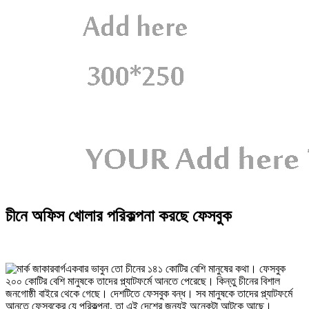
চীনে অফিস খোলার পরিকল্পনা করছে ফেসবুক
একবার ভাবুন তো চীনের ১৪১ কোটির বেশি মানুষের কথা। ফেসবুক
২০০ কোটির বেশি মানুষকে তাদের প্ল্যাটফর্মে আনতে পেরেছে। কিন্তু চীনের বিশাল
জনগোষ্ঠী বাইরে থেকে গেছে। দেশটিতে ফেসবুক বন্ধ। সব মানুষকে তাদের প্ল্যাটফর্মে
আনতে ফেসবুকের যে পরিকল্পনা, তা এই দেশের জন্যই অনেকটা আটকে আছে।