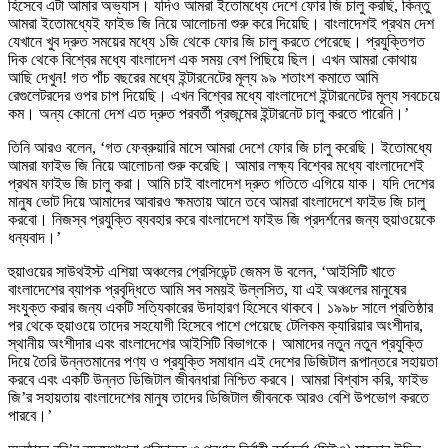
হিসেবে এটা আমার অভ্যাস। যদিও আমরা ইতোমধ্যে দেশে ফোর জি চালু করছি, কিন্তু
আমরা ইতোমধ্যেই ফাইভ জি নিয়ে আলোচনা শুরু করে দিয়েছি। বাংলাদেশই প্রথম দেশ
যেখানে খুব দ্রুত সময়ের মধ্যে ১জি থেকে ফোর জি চালু করতে পেরেছে। প্রযুক্তিগত
দিক থেকে বিশ্বের মধ্যে বাংলাদেশ এক সময় বেশ পিছিয়ে ছিল। এখন আমরা কোথায়
আছি দেখুন! গত পাঁচ বছরের মধ্যে ইন্টারনেটের মূল্য ৯৯ শতাংশ কমাতে আমি
রেগুলেটরদের ওপর চাপ দিয়েছি। এখন বিশ্বের মধ্যে বাংলাদেশে ইন্টারনেটের মূল্য সবচেয়ে
কম। অন্য কোনো দেশ এত দ্রুত পরবর্তী প্রজন্মের ইন্টারনেট চালু করতে পারেনি।’
তিনি আরও বলেন, ‘গত ফেব্রুয়ারি মাসে আমরা দেশে ফোর জি চালু করেছি। ইতোমধ্যে
আমরা ফাইভ জি নিয়ে আলোচনা শুরু করেছি। আমার লক্ষ্য বিশ্বের মধ্যে বাংলাদেশেই
প্রথম ফাইভ জি চালু করা। আমি চাই বাংলাদেশ দ্রুত গতিতে এগিয়ে যাক। যদি দেশের
মানুষ ভোট দিয়ে আমাদের আবারও ক্ষমতায় আনে তবে আমরা বাংলাদেশে ফাইভ জি চালু
করবো। নিজস্ব প্রযুক্তি ব্যবহার করে বাংলাদেশে ফাইভ জি প্রদর্শনের জন্য হুয়াওয়েকে
ধন্যবাদ।’
হুয়াওয়ের সাউথইস্ট এশিয়া অঞ্চলের প্রেসিডেন্ট জেমস উ বলেন, ‘আইসিটি খাতে
বাংলাদেশের ব্যাপক প্রবৃদ্ধিতে আমি সব সময়ই উল্লসিত, যা এই অঞ্চলের মানুষের
সংযুক্ত করার জন্য একটি সত্যিকারের উদাহারণ হিসেবে থাকবে। ১৯৯৮ সালে প্রতিষ্ঠার
পর থেকে হুয়াওয়ে তাদের সহযোগী হিসেবে পাশে পেয়েছে টেলিকম ক্যারিয়ার অংশীদার,
স্থানীয় অংশীদার এবং বাংলাদেশের আইসিটি বিভাগকে। আমাদের নতুন নতুন প্রযুক্তি
দিয়ে তৈরি উন্নতমানের পণ্য ও প্রযুক্তি সমাধান এই দেশের ডিজিটাল রূপান্তরে সহায়তা
করবে এবং একটি উন্নত ডিজিটাল জীবনধারা নিশ্চিত করবে। আমরা বিশ্বাস করি, ফাইভ
জি’র সহায়তায় বাংলাদেশের মানুষ তাদের ডিজিটাল জীবনকে আরও বেশি উপভোগ করতে
পারবে।’