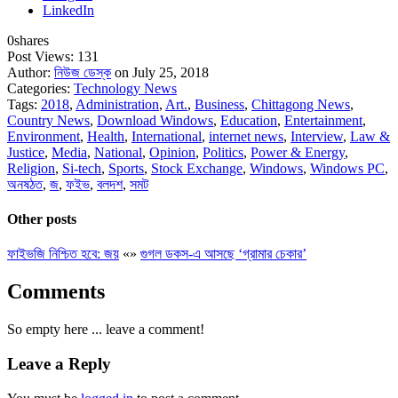
LinkedIn
0
shares
Post Views:
131
Author:
নিউজ ডেস্ক
on July 25, 2018
Categories:
Technology News
Tags:
2018
,
Administration
,
Art.
,
Business
,
Chittagong News
,
Country News
,
Download Windows
,
Education
,
Entertainment
,
Environment
,
Health
,
International
,
internet news
,
Interview
,
Law &
Justice
,
Media
,
National
,
Opinion
,
Politics
,
Power & Energy
,
Religion
,
Si-tech
,
Sports
,
Stock Exchange
,
Windows
,
Windows PC
,
অনষঠত
,
জ
,
ফইভ
,
বলদশ
,
সমট
Other posts
ফাইভজি নিশ্চিত হবে: জয়
«
»
গুগল ডকস-এ আসছে ‘গ্রামার চেকার’
Comments
So empty here ... leave a comment!
Leave a Reply