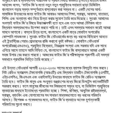
অনুষ্ঠানে রবি’র ব্যবস্থাপনা পরিচালক ও প্রধান নির্বাহী কর্মকর্তা (সিইও) মাহতাব উদ্দিন
আহমেদ বলেন, ‘ফাইভ জি’র মতো নতুন নতুন প্রযুক্তির সহায়তা ছাড়া ডিজিটাল
বাংলাদেশ গড়ার স্বপ্ন সম্পূর্ণভাবে বাস্তবায়ন করা সম্ভব না। একটি দেশের আর্থ-
সামাজিক উন্নয়নের জন্য ফাইভ জি আবারও আমাদের শিক্ষা, স্বাস্থ্য, আবাসন, যাতায়ত,
শিপিং এবং অন্যান্য খাত নিয়ে চিন্তা করার সুযোগ তৈরি করে দিয়েছে। সুতরাং আমাদের
অবশ্যই ফাইভ জি’র বিষয়ে উচ্চাকাক্সক্ষী হতে হবে এবং তবে আমরা টেলিকম খাতে
বিদ্যমান সমস্যাগুলোও উপেক্ষা করতে পারি না। তাই এসব সমস্যার সমাধান করেই আমরা
সামনে আগাবো। বাস্তব চিত্র হলো, বাংলাদেশে একটি মাত্র মোবাইল অপারেটর
কোম্পানি লাভজনক। সুতরাং ফাইভ জি নেটওয়ার্কের জন্য বড় ধরনের বিনিয়োগ আনতে
এই ইন্ডাস্ট্রির শেয়ার হোল্ডারদের রাজি করানো খুবই কষ্টকর। মোবাইল নেটওয়ার্ক
অপারেটররা(এমএনও), প্রযুক্তি বিক্রেতা, নিয়ন্ত্রক সংস্থা এবং সরকার যদি এক সাথে
এগিয়ে আসে তাহলে আমি নিশ্চিত যে, বাংলাদেশে ফাইভ জি বাস্তবায়নে আমরা একটি
সহজ উপায় বের করতে পারবো। আজকের ফাইভ জি’র পরীক্ষামূলক প্রদর্শনী এই সমস্যা
সমাধানে প্রাথমিক ভিত্তি তৈরি করেছে।’
এই উন্নত নেটওয়ার্ক আগামী ২০২০-২০৩০ সালের মধ্যে ব্যাপক বিস্তৃতি লাভ করবে।
নিউ রেডিও অ্যাক্সেস টেকনোলজি (আরএটি) এবং বিদ্যমান তারহীন টেকনোলজি (এলটিই,
এইচএসপিএ, জিএসএম এবং ওয়াইফাই) উভয়ের মাধ্যমে ফাইভ জি রেডিও অ্যাক্সেস
তৈরি হবে। ফাইভ জি মানুষ এবং সংযুক্ত যন্ত্রাংশের মধ্যে জিরো ডিসটেন্স কানেকটিভিটি
সরবরাহ করবে। ফলে মানুষের জীবনের সব বিষয়গুলো সমৃদ্ধ হবে, যা ডিজিটাল প্রযুুক্তির
ব্যবহারের মাধ্যমে ইতোমধ্যে প্রভাবিত হচ্ছে। শিক্ষা, বাণিজ্য, আধুনিক রাষ্ট্রব্যবস্থা,
স্বাস্থ্য, ব্যাংকিং এবং যোগাযোগের সব সাধারণ মাধ্যমগুলোতে বড় ধরনের পরিবর্তন
আসবে। বিশেষজ্ঞ ও গবেষকদের মতে, ফাইভ জি’র ব্যবহারে অনেক যুগান্তকারী
পরিবর্তনের সুচনা করবে।
হুয়াওয়ে সম্পর্কে