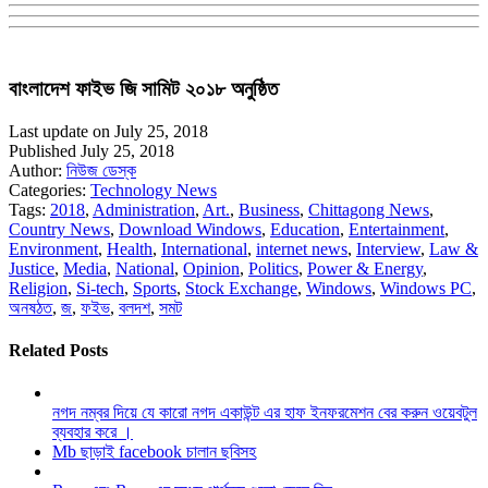
বাংলাদেশ ফাইভ জি সামিট ২০১৮ অনুষ্ঠিত
Last update on July 25, 2018
Published July 25, 2018
Author:
নিউজ ডেস্ক
Categories:
Technology News
Tags:
2018
,
Administration
,
Art.
,
Business
,
Chittagong News
,
Country News
,
Download Windows
,
Education
,
Entertainment
,
Environment
,
Health
,
International
,
internet news
,
Interview
,
Law &
Justice
,
Media
,
National
,
Opinion
,
Politics
,
Power & Energy
,
Religion
,
Si-tech
,
Sports
,
Stock Exchange
,
Windows
,
Windows PC
,
অনষঠত
,
জ
,
ফইভ
,
বলদশ
,
সমট
Related Posts
নগদ নম্বর দিয়ে যে কারো নগদ একাউন্ট এর হাফ ইনফরমেশন বের করুন ওয়েবটুল
ব্যবহার করে ।
Mb ছাড়াই facebook চালান ছবিসহ