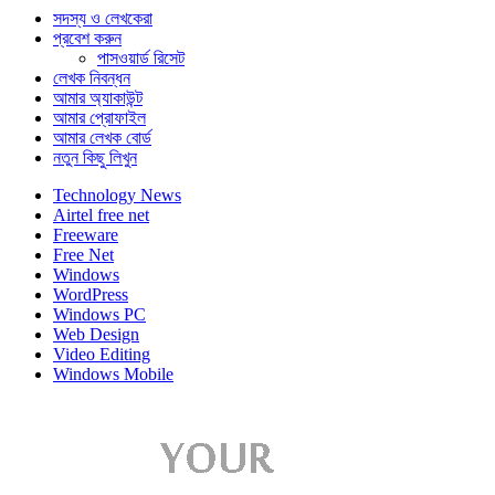
সদস্য ও লেখকেরা
প্রবেশ করুন
পাসওয়ার্ড রিসেট
লেখক নিবন্ধন
আমার অ্যাকাউন্ট
আমার প্রোফাইল
আমার লেখক বোর্ড
নতুন কিছু লিখুন
Technology News
Airtel free net
Freeware
Free Net
Windows
WordPress
Windows PC
Web Design
Video Editing
Windows Mobile