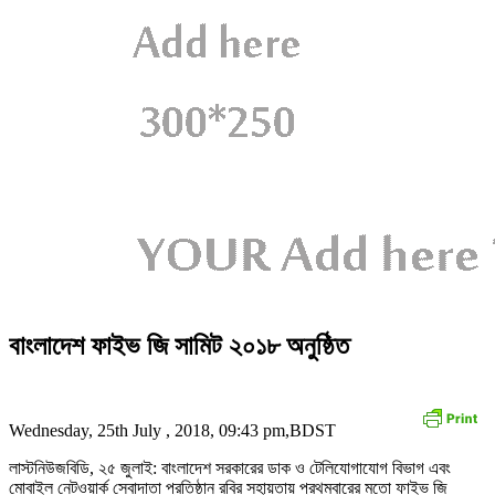
বাংলাদেশ ফাইভ জি সামিট ২০১৮ অনুষ্ঠিত
Wednesday, 25th July , 2018, 09:43 pm,BDST
লাস্টনিউজবিডি, ২৫ জুলাই: বাংলাদেশ সরকারের ডাক ও টেলিযোগাযোগ বিভাগ এবং
মোবাইল নেটওয়ার্ক সেবাদাতা প্রতিষ্ঠান রবির সহায়তায় প্রথমবারের মতো ফাইভ জি