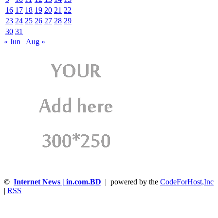
16
17
18
19
20
21
22
23
24
25
26
27
28
29
30
31
« Jun
Aug »
©
Internet News | in.com.BD
| powered by the
CodeForHost,Inc
|
RSS