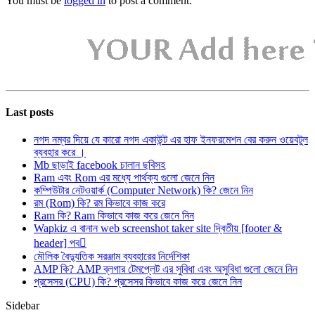
You must be
logged in
to post a comment.
Last posts
নগদ নম্বর দিয়ে যে কারো নগদ একাউন্ট এর হাফ ইনফরমেশন বের করুন ওয়েবটুল
ব্যবহার করে ।
Mb ছাড়াই facebook চালান ছবিসহ
Ram এবং Rom এর মধ্যে পার্থক্য গুলো জেনে নিন
কম্পিউটার নেটওয়ার্ক (Computer Network) কি? জেনে নিন
রম (Rom) কি? রম কিভাবে কাজ করে
Ram কি? Ram কিভাবে কাজ করে জেনে নিন
Wapkiz এ বানান web screenshot taker site দ্বিতীয় [footer &
header] পব
মৌলিক বৈদ্যুতিক সরঞ্জাম ব্যবহারের নির্দেশিকা
AMP কি? AMP ব্লগার টেমপ্লেট এর সুবিধা এবং অসুবিধা গুলো জেনে নিন
প্রসেসর (CPU) কি? প্রসেসর কিভাবে কাজ করে জেনে নিন
Sidebar