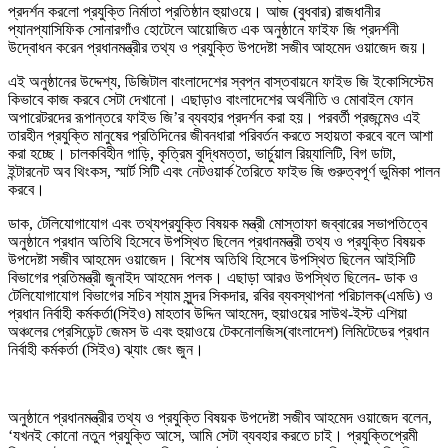
প্রদর্শন করলো প্রযুক্তি নির্মাতা প্রতিষ্ঠান হুয়াওয়ে। আজ (বুধবার) রাজধানীর
প্যানপ্যাসিফিক সোনারগাঁও হোটেলে আয়োজিত এক অনুষ্ঠানে ফাইফ জি প্রদর্শনী
উদ্বোধন করেন প্রধানমন্ত্রীর তথ্য ও প্রযুক্তি উপদেষ্টা সজীব আহমেদ ওয়াজেদ জয়।
এই অনুষ্ঠানের উদ্দেশ্য, ডিজিটাল বাংলাদেশের স্বপ্ন বাস্তবায়নে ফাইভ জি ইকোসিস্টেম
কিভাবে কাজ করবে সেটা দেখানো। এছাড়াও বাংলাদেশের অর্থনীতি ও মোবাইল ফোন
অপারেটরদের রূপান্তরে ফাইভ জি’র ব্যবহার প্রদর্শন করা হয়। পরবর্তী প্রজন্মেও এই
তারহীন প্রযুক্তি মানুষের প্রতিদিনের জীবনধারা পরিবর্তন করতে সহায়তা করবে বলে আশা
করা হচ্ছে। চালকবিহীন গাড়ি, কৃত্রিম বুদ্ধিমত্তা, ভার্চুয়াল রিয়্যালিটি, বিগ ডাটা,
ইন্টারনেট অব থিংকস, স্মার্ট সিটি এবং নেটওয়ার্ক তৈরিতে ফাইভ জি গুরুত্বপূর্ণ ভুমিকা পালন
করবে।
ডাক, টেলিযোগাযোগ এবং তথ্যপ্রযুক্তি বিষয়ক মন্ত্রী মোস্তাফা জব্বারের সভাপতিত্বে
অনুষ্ঠানে প্রধান অতিথি হিসেবে উপস্থিত ছিলেন প্রধানমন্ত্রী তথ্য ও প্রযুক্তি বিষয়ক
উপদেষ্টা সজীব আহমেদ ওয়াজেদ। বিশেষ অতিথি হিসেবে উপস্থিত ছিলেন আইসিটি
বিভাগের প্রতিমন্ত্রী জুনাইদ আহমেদ পলক। এছাড়া আরও উপস্থিত ছিলেন- ডাক ও
টেলিযোগাযোগ বিভাগের সচিব শ্যাম সুন্দর সিকদার, রবির ব্যবস্থাপনা পরিচালক(এমডি) ও
প্রধান নির্বাহী কর্মকর্তা(সিইও) মাহতাব উদ্দিন আহমেদ, হুয়াওয়ের সাউথ-ইস্ট এশিয়া
অঞ্চলের প্রেসিডেন্ট জেমস উ এবং হুয়াওয়ে টেকনোলজিস(বাংলাদেশ) লিমিটেডের প্রধান
নির্বাহী কর্মকর্তা (সিইও) ঝ্যাং জেং জুন।
অনুষ্ঠানে প্রধানমন্ত্রীর তথ্য ও প্রযুক্তি বিষয়ক উপদেষ্টা সজীব আহমেদ ওয়াজেদ বলেন,
‘যখনই কোনো নতুন প্রযুক্তি আসে, আমি সেটা ব্যবহার করতে চাই। প্রযুক্তিপ্রেমী