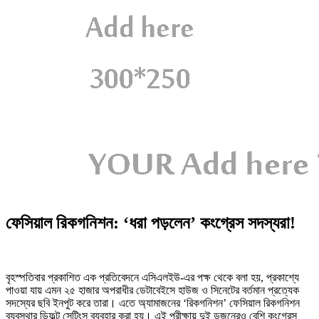
ফেসিয়াল রিকগনিশন: ‘ধরা পড়লেন’ কংগ্রেস সদস্যরা!
বৃহস্পতিবার প্রকাশিত এক প্রতিবেদনে এসিএলইউ-এর পক্ষ থেকে বলা হয়, প্রকাশ্যে
পাওয়া যায় এমন ২৫ হাজার অপরাধীর ডেটাবেইসে হাউজ ও সিনেটের বর্তমান প্রত্যেক
সদস্যের ছবি ইনপুট করে তারা। এতে অ্যামাজনের ‘রিকগনিশন’ ফেসিয়াল রিকগনিশন
ব্যবস্থার ডিফল্ট সেটিংস ব্যবহার করা হয়। এই পরীক্ষায় দুই ডজনেরও বেশি কংগ্রেস