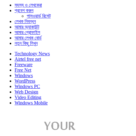
সদস্য ও লেখকেরা
প্রবেশ করুন
পাসওয়ার্ড রিসেট
লেখক নিবন্ধন
আমার অ্যাকাউন্ট
আমার প্রোফাইল
আমার লেখক বোর্ড
নতুন কিছু লিখুন
Technology News
Airtel free net
Freeware
Free Net
Windows
WordPress
Windows PC
Web Design
Video Editing
Windows Mobile