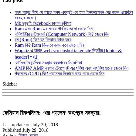
Last posts
নগদ নম্বর দিয়ে যে কারো নগদ একাউন্ট এর হাফ ইনফরমেশন বের করুন ওয়েবটুল
ব্যবহার করে ।
Mb ছাড়াই facebook চালান ছবিসহ
Ram এবং Rom এর মধ্যে পার্থক্য গুলো জেনে নিন
কম্পিউটার নেটওয়ার্ক (Computer Network) কি? জেনে নিন
রম (Rom) কি? রম কিভাবে কাজ করে
Ram কি? Ram কিভাবে কাজ করে জেনে নিন
Wapkiz এ বানান web screenshot taker site দ্বিতীয় [footer &
header] পব
মৌলিক বৈদ্যুতিক সরঞ্জাম ব্যবহারের নির্দেশিকা
AMP কি? AMP ব্লগার টেমপ্লেট এর সুবিধা এবং অসুবিধা গুলো জেনে নিন
প্রসেসর (CPU) কি? প্রসেসর কিভাবে কাজ করে জেনে নিন
Sidebar
ফেসিয়াল রিকগনিশন: ‘ধরা পড়লেন’ কংগ্রেস সদস্যরা!
Last update on July 29, 2018
Published July 29, 2018
Author:
নিউজ ডেস্ক