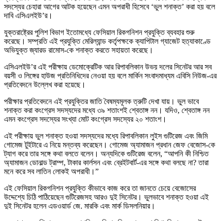
সদস্যের চেহারা আগের আটক হয়েছেন এমন অপরাধী হিসেবে ‘ভুল শনাক্ত’ করা হয় বলে
দাবি এসিএলইউ’র।
যুক্তরাষ্ট্রের পুলিশ বিভাগ ইতোমধ্যে ফেসিয়াল রিকগনিশন প্রযুক্তি ব্যবহার শুরু
করেছে। সম্প্রতি এই প্রযুক্তি মেরিল্যান্ড কর্তৃপক্ষকে ক্যাপিটাল গ্যাজেট হত্যাকাণ্ডে
অভিযুক্ত জ্যারড রামোস-কে শনাক্ত করতে সহায়তা করেছে।
এসিএলইউ’র এই পরীক্ষায় ডেমোক্রেটিক আর রিপাবলিকান উভয় দলের সিনেটর আর সব
বয়সী ও লিঙ্গের হাউজ প্রতিনিধিদের নেওয়া হয় বলে মার্কিন সংবাদমাধ্যম এবিসি নিউজ-এর
প্রতিবেদনে উল্লেখ করা হয়েছে।
পরীক্ষার প্রতিবেদনে এই প্রযুক্তির জাতি বৈষম্যমূলক ত্রুটি দেখা যায়। ভুল ভাবে
শনাক্ত করা কংগ্রেস সদস্যদের মধ্যে ৩৯ শতাংশই শ্বেতাঙ্গ নন। যদিও, শ্বেতাঙ্গ নন
এমন কংগ্রেস সদস্যের সংখ্যা মোট কংগ্রেস সদস্যের ২০ শতাংশ।
এই পরীক্ষায় ভুল শনাক্ত হওয়া সদস্যদের মধ্যে রিপাবলিকান লুইস গুটিরেজ এবং জিমি
গোমেজ টুইটারে এ নিয়ে মন্তব্য করেছেন। গোমেজ অ্যামাজন প্রধান জেফ বেজোস-কে
ট্যাগ করে তার সঙ্গে কথা বলতে বলেন। অন্যদিকে গুটিরেজ বলেন, “আপনি কী নিশ্চিত
অ্যামাজন ডোনাল্ড ট্রাম্প, টাকার কার্লসন এবং ব্রেইটবার্ট-এর সঙ্গে কথা বলছে না? তারা
মনে করে সব লাতিন লোকই অপরাধী।”
এই ফেসিয়াল রিকগনিশন প্রযুক্তি কীভাবে কাজ করে তা জানতে চেয়ে বেজোসের
উদ্দেশ্যে চিঠি পাঠিয়েছেন গুটিরেজসহ আরও দুই সিনেটর। ভুলভাবে শনাক্ত হওয়া এই
দুই সিনেটর হলেন এডওয়ার্ড জে. মারকি এবং মার্ক ডিসলনিয়ার।