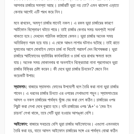
আপনার চার্জারে সমস্যা আছে। চার্জারটি ভুয়া নয় তো? এমন ঝামেলা এড়াতে
কেনার আগেই এটি পরখ করে নিন।
মনে রাখবেন, অমসৃণ চার্জার মানেই নকল। এ রকম ভুয়া চার্জারের কারণে
স্মার্টফোন বিস্ফোরণ ঘটতে পারে। তাই চার্জার কেনার সময় অবশ্যই সতর্ক
থাকতে হবে। দেখবেন গাঠনিক কাঠামো কেমন। ভুয়া চার্জার অনেক সময়
অতিরিক্ত গরম হয়ে যায়। এ থেকে আগুন লাগার ঘটনাও ঘটেছে। তাই রাতে
ঘুমানোর আগে মোবাইল ফোনে চার্জ না দিতেই পরামর্শ দেন বিশেষজ্ঞরা। ভুয়া
চার্জারে স্মার্টফোনের ব্যাটারির কার্যকারিতা ও চার্জ ধরে রাখার ক্ষমতা কমে
যায়। অনেক সময় দোকানদার বা অনলাইন বিক্রেতারা নানা প্রলোভনে ভুয়া
চার্জার বিক্রির চেষ্টা করেন। কী দেখে ভুয়া চার্জার চিনবেন? জেনে নিন
কয়েকটি উপায়:
স্যামসাং:
বাজারে স্যামসাং ফোনের উপযোগী বলে তৈরি করা নানা ভুয়া চার্জার
পাবেন। এ ধরনের চার্জার চিনতে এর ওপরের লেখাগুলো পড়ুন। স্যামসাংয়ের
আসল ও নকল চার্জারের পার্থক্য খুঁজে বের করা বেশ কঠিন। চার্জারের ওপর
প্রিন্ট করা লেখা দেখে বুঝতে হবে। যদি চার্জারের ওপর ‘A+’ ও ‘মেড ইন
চায়না’ লেখা থাকে, তবে সেটি ভুয়া হওয়ার আশঙ্কা বেশি।
আইফোন:
বাজারে সবচেয়ে বেশি ভুয়া চার্জার আইফোনের। এগুলো এমনভাবে
তৈরি করা হয়, যাতে আসল আইফোন চার্জারের সঙ্গে এর পার্থক্য বোঝা কঠিন