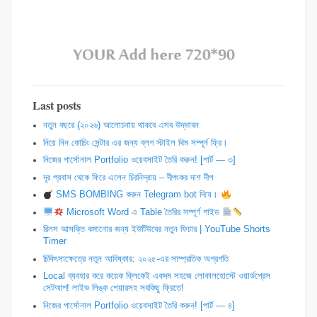
Last posts
নতুন বছরে (২০২৬) আলোচনায় থাকবে এসব উদ্ভাবন
নিয়ে নিন কোচিং সেন্টার এর জন্য ব্লগ স্টাইল থিম সম্পূর্ন ফ্রি।
নিজের পার্সোনাল Portfolio ওয়েবসাইট তৈরি করুন! [পার্ট — ৩]
দূর প্রবাস থেকে ফিরে এলেন চিরনিদ্রায় – দীপংকর দাশ দীপ
SMS BOMBING করুন Telegram bot দিয়ে।
Microsoft Word এ Table তৈরির সম্পূর্ণ গাইড
রিলস আসক্তি কমানোর জন্য ইউটিউবের নতুন ফিচার | YouTube Shorts
Timer
চিকিৎসাক্ষেত্রে নতুন আবিষ্কার: ২০২৫-এর সাম্প্রতিক অগ্রগতি
Local ব্যবহার করে কয়েক ক্লিকেই একদম সহজে লোকালহোস্টে ওয়ার্ডপ্রেস
সেটআপ! লাইভ লিঙ্ক শেয়ারসহ সবকিছু ফ্রিতে!
নিজের পার্সোনাল Portfolio ওয়েবসাইট তৈরি করুন! [পার্ট — ৪]