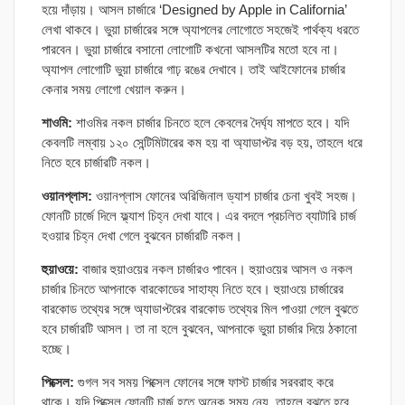
হয়ে দাঁড়ায়। আসল চার্জারে ‘Designed by Apple in California’
লেখা থাকবে। ভুয়া চার্জারের সঙ্গে অ্যাপলের লোগোতে সহজেই পার্থক্য ধরতে
পারবেন। ভুয়া চার্জারে বসানো লোগোটি কখনো আসলটির মতো হবে না।
অ্যাপল লোগোটি ভুয়া চার্জারে গাঢ় রঙের দেখাবে। তাই আইফোনের চার্জার
কেনার সময় লোগো খেয়াল করুন।
শাওমি:
শাওমির নকল চার্জার চিনতে হলে কেবলের দৈর্ঘ্য মাপতে হবে। যদি
কেবলটি লম্বায় ১২০ সেন্টিমিটারের কম হয় বা অ্যাডাপ্টর বড় হয়, তাহলে ধরে
নিতে হবে চার্জারটি নকল।
ওয়ানপ্লাস:
ওয়ানপ্লাস ফোনের অরিজিনাল ড্যাশ চার্জার চেনা খুবই সহজ।
ফোনটি চার্জে দিলে ফ্ল্যাশ চিহ্ন দেখা যাবে। এর বদলে প্রচলিত ব্যাটারি চার্জ
হওয়ার চিহ্ন দেখা গেলে বুঝবেন চার্জারটি নকল।
হুয়াওয়ে:
বাজার হুয়াওয়ের নকল চার্জারও পাবেন। হুয়াওয়ের আসল ও নকল
চার্জার চিনতে আপনাকে বারকোডের সাহায্য নিতে হবে। হুয়াওয়ে চার্জারের
বারকোড তথ্যের সঙ্গে অ্যাডাপ্টরের বারকোড তথ্যের মিল পাওয়া গেলে বুঝতে
হবে চার্জারটি আসল। তা না হলে বুঝবেন, আপনাকে ভুয়া চার্জার দিয়ে ঠকানো
হচ্ছে।
পিক্সেল:
গুগল সব সময় পিক্সেল ফোনের সঙ্গে ফাস্ট চার্জার সরবরাহ করে
থাকে। যদি পিক্সেল ফোনটি চার্জ হতে অনেক সময় নেয়, তাহলে বুঝতে হবে