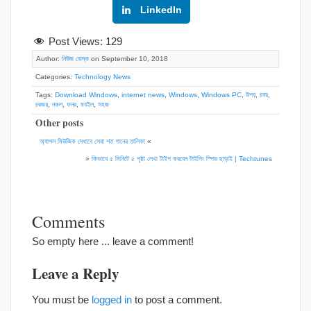
Google+
LinkedIn
Post Views:
129
Author:
নিউজ ডেস্ক
on September 10, 2018
Categories:
Technology News
Tags:
Download Windows
,
internet news
,
Windows
,
Windows PC
,
উপয়
,
চনর
,
চরজর
,
নকল
,
ফনর
,
মবইল
,
সহজ
Other posts
অ্যাপল মিউজিক দেখাবে সেরা শত গানের তালিকা
«
»
কিভাবে ৫ মিনিটে ৫ পৃষ্ঠা লেখা টাইপ করবেন টাইপিং স্পিড ছাড়াই | Techtunes
Comments
So empty here ... leave a comment!
Leave a Reply
You must be
logged in
to post a comment.