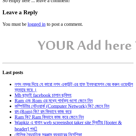
So empty here ... leave a comment!
Leave a Reply
You must be
logged in
to post a comment.
Last posts
নগদ নম্বর দিয়ে যে কারো নগদ একাউন্ট এর হাফ ইনফরমেশন বের করুন ওয়েবটুল
ব্যবহার করে ।
Mb ছাড়াই facebook চালান ছবিসহ
Ram এবং Rom এর মধ্যে পার্থক্য গুলো জেনে নিন
কম্পিউটার নেটওয়ার্ক (Computer Network) কি? জেনে নিন
রম (Rom) কি? রম কিভাবে কাজ করে
Ram কি? Ram কিভাবে কাজ করে জেনে নিন
Wapkiz এ বানান web screenshot taker site দ্বিতীয় [footer &
header] পব
মৌলিক বৈদ্যুতিক সরঞ্জাম ব্যবহারের নির্দেশিকা