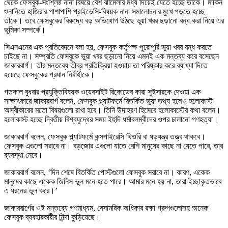
থেকে ফেসবুক-সংশ্লিষ্ট নানা বিষয়ে বেশ ঝামেলার মধ্য দিয়েই যেতে হচ্ছে তাঁকে। মার্কিন
শুনানিতে হাজিরার পাশাপাশি প্রাইভেসি-বিষয়ক নানা সমালোচনার মুখে পড়তে হচ্ছে
তাঁকে। তবে ফেসবুকের বিরুদ্ধে বড় অভিযোগ উঠছে ভুয়া খবর ছড়ানো বন্ধ করা নিয়ে এর
ভূমিকা সম্পর্কে।
সিএনএনের এক প্রতিবেদনে বলা হয়, ফেসবুক কর্তৃপক্ষ পুরোপুরি ভুয়া খবর বন্ধ করতে
চাইছে না। সম্প্রতি ফেসবুকে ভুয়া খবর ছড়ানো নিয়ে এমনই এক মন্তব্য করে বসেছেন
জাকারবার্গ। তাঁর মন্তব্যে তীব্র প্রতিক্রিয়া হওয়ায় তা পরিষ্কার করে ব্যাখ্যা দিতে
হয়েছে ফেসবুকের প্রধান নির্বাহীকে।
গতকাল বুধবার প্রযুক্তিবিষয়ক ওয়েবসাইট রিকোডের কারা সুইসারকে দেওয়া এক
সাক্ষাৎকারে জাকারবার্গ বলেন, ফেসবুক প্ল্যাটফর্মে বিতর্কিত ভুয়া তথ্য হলেও হলোকাস্ট
অস্বীকারের মতো বিষয়গুলো রাখা হবে। তিনি উদাহরণ হিসেবে হলোকাস্টের কথা বলেন।
হলোকাস্ট হচ্ছে দ্বিতীয় বিশ্বযুদ্ধের সময় ইহুদি ধর্মাবলম্বীদের ওপর চালানো গণহত্যা।
জাকারবার্গ বলেন, ফেসবুক প্ল্যাটফর্মে কন্সপাইরেসি থিওরি বা ষড়যন্ত্র তত্ত্ব থাকবে।
ফেসবুক এগুলো সরাবে না। বড়জোর এগুলো যাতে বেশি মানুষের কাছে না যেতে পারে, তার
ব্যবস্থা নেবে।
জাকারবার্গ বলেন, ‘দিন শেষে বিতর্কিত পোস্টগুলো ফেসবুক সরাবে না। কারণ, একেক
মানুষের কাছে একেক জিনিস ভুল মনে হতে পারে। আমার মনে হয় না, তারা ইচ্ছাকৃতভাবে
এ ধরনের ভুল করে।’
জাকারবার্গের ওই মন্তব্যে গণমাধ্যম, বেসামরিক অধিকার রক্ষা গ্রুপগুলোসহ অনেক
ফেসবুক ব্যবহারকারীর নিন্দা কুড়িয়েছে।