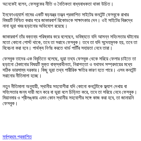
অনেকেই বলেন, ফেসবুকের নীতি ও নৈতিকতা বাধ্যবাধকতা থাকা উচিত।
ইনফোওয়্যার্স নামের একটি ষড়যন্ত্র তত্ত্ব প্রকাশিত সাইটের কনটেন্ট ফেসবুকে রাখার
বিষয়টি নিশ্চিত করার পরে জাকারবার্গ রিকোডকে সাক্ষাৎকার দেন। ওই সাইটের বিরুদ্ধে
নানা ভুয়া খবর ছড়ানোর অভিযোগ রয়েছে।
জাকারবার্গ তাঁর বক্তব্য পরিষ্কার করে বলেছেন, ভবিষ্যতে যদি আসন্ন সহিংসতার ঘটানোর
মতো কোনো পোস্ট থাকে, তবে তা সরাবে ফেসবুক। তবে তা যদি সন্দেহমূলক হয়, তবে তা
বিবেচনা করা হবে। পার্থক্য নির্ণয় করতে থার্ড পার্টির সহায়তা নেবে তারা।
ফেসবুক তাদের এক বিবৃতিতে বলেছে, ভুয়া তথ্য ফেসবুক থেকে সরিয়ে ফেলার চাইতে তা
ছড়ানো ঠেকানোর বিষয়টি মুক্ত বাক্‌স্বাধীনতা, নিরাপত্তা ও যথাযথ সম্প্রদায়ের মধ্যে
সঠিক ভারসাম্য দরকার। কিছু ভুয়া তথ্য শারীরিক ক্ষতির কারণ হতে পারে। এসব কনটেন্ট
সরানোর নীতিমালা হচ্ছে।
নতুন নীতিমালা অনুযায়ী, স্থানীয় সহযোগীরা যদি কোনো কনটেন্টকে ফ্ল্যাগ দেখায় বা
সহিংসতার জন্য দায়ী মনে করে বা ভুয়া বলে চিহ্নিত করে, তবে তা সরিয়ে নেবে ফেসবুক।
মিয়ানমার ও শ্রীলঙ্কায় এমন কোন স্থানীয় সহযোগীর সঙ্গে কাজ করা হবে, তা জানায়নি
ফেসবুক।
সর্বপ্রথম প্রকাশিত