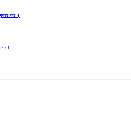
ব্যবহার করে ।
r] পব