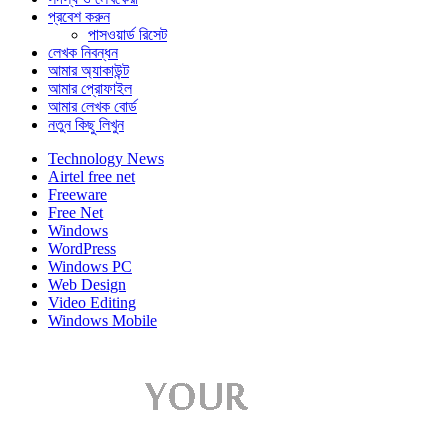
প্রবেশ করুন
পাসওয়ার্ড রিসেট
লেখক নিবন্ধন
আমার অ্যাকাউন্ট
আমার প্রোফাইল
আমার লেখক বোর্ড
নতুন কিছু লিখুন
Technology News
Airtel free net
Freeware
Free Net
Windows
WordPress
Windows PC
Web Design
Video Editing
Windows Mobile