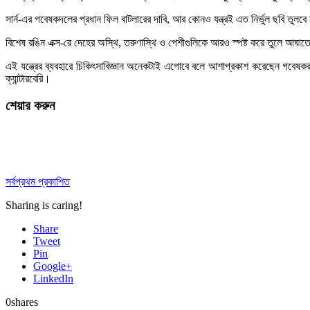
সার্ন-এর গবেষকদলের প্রধান ফিল বাটলারের দাবি, আর কোনও যন্ত্রই এত নির্ভুল ছবি তুলব
বিশেষ রঙিন এক্স-রে দেহের অস্থি, তরুণাস্থি ও পেশীগুলিকে আরও স্পষ্ট করে তুলে আঘাত
এই যন্ত্রের ব্যবহারে চিকিৎসাবিজ্ঞান অনেকটাই এগোবে বলে আশাপ্রকাশ করেছেন গবেষকরা
ক্যান্টারবেরি।
শেয়ার করুন
সর্বপ্রথম প্রকাশিত
Sharing is caring!
Share
Tweet
Pin
Google+
LinkedIn
0
shares