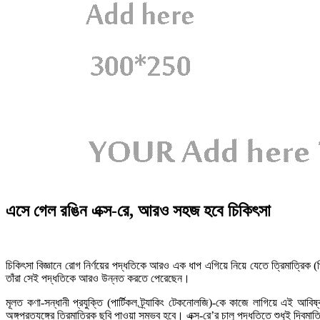
এসে গেল রঙিন এক্স-রে, আরও সহজ হবে চিকিৎসা
চিকিৎসা বিজ্ঞানে রোগ নির্ণয়ের পদ্ধতিকে আরও এক ধাপ এগিয়ে নিয়ে যেতে ত্রিমাত্রিক (
তাঁরা সেই পদ্ধতিকে আরও উন্নত করতে পেরেছেন।
মূলত কণা-সন্ধানী প্রযুক্তি (পার্টিকল ট্র্যাকিং টেকনোলজি)-কে কাজে লাগিয়ে এই আ
অঙ্গপ্রত্যঙ্গের ত্রিমাত্রিক ছবি পাওয়া সম্ভব হবে। এক্স-রে’র চালু পদ্ধতিতে শুধুই দ্বি