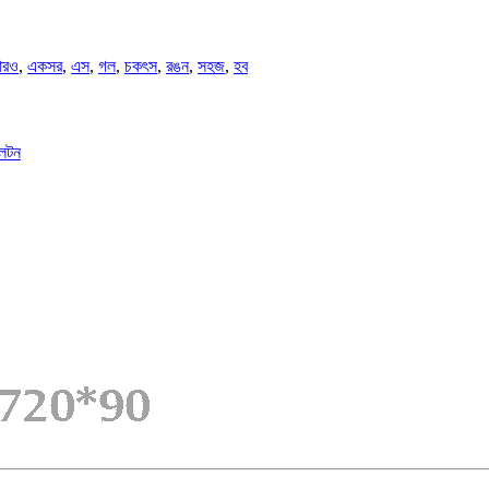
রও
,
একসর
,
এস
,
গল
,
চকৎস
,
রঙন
,
সহজ
,
হব
ালটন