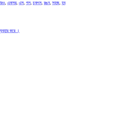
রও
,
একসর
,
এস
,
গল
,
চকৎস
,
রঙন
,
সহজ
,
হব
ব্যবহার করে ।