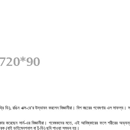
থ্রি ডি), রঙিন এক্স-রে’র উদ্ভাবন করলেন বিজ্ঞানীরা। বিশ বছরের গবেষণায় এল সাফল্য। স
বিষ্কার করেছেন সার্ন-এর বিজ্ঞানীরা। গবেষকদের মতে, এই আবিষ্কারের ফলে শরীরের অভ্য
মাত্রিক (বাই ডাইমেনশনাল বা টু-ডি) ছবি পাওয়া সম্ভব হয়।