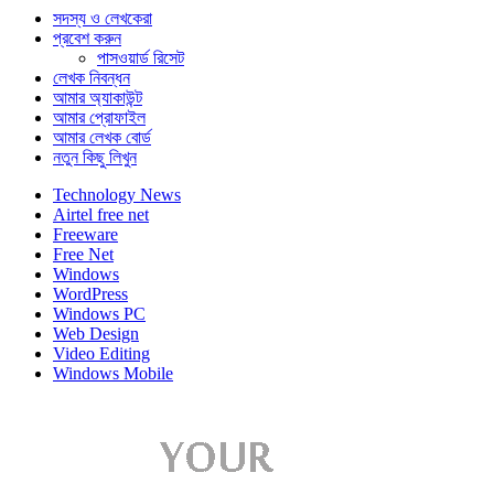
সদস্য ও লেখকেরা
প্রবেশ করুন
পাসওয়ার্ড রিসেট
লেখক নিবন্ধন
আমার অ্যাকাউন্ট
আমার প্রোফাইল
আমার লেখক বোর্ড
নতুন কিছু লিখুন
Technology News
Airtel free net
Freeware
Free Net
Windows
WordPress
Windows PC
Web Design
Video Editing
Windows Mobile