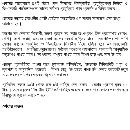
এবারের আয়োজনে ৪৭টি স্টলে দেশ বিদেশের শীর্ষস্থানীয় প্রযুক্তিপণ্য নির্মাতা ও
বিপণনকারী প্রতিষ্ঠানগুলো তাদের সর্বশেষ প্রযুক্তির পণ্য প্রদর্শন ও বিক্রি করবে।
রোববার সন্ধ্যায় রাজধানীর একটি হোটেলে আয়োজিত এক সংবাদ সম্মেলনে এসব তথ্য
জানানো হয়।
আগের সব মেলাতে শিক্ষার্থী, তরুণ প্রজন্ম সহ সবার অংশগ্রহণ ছিল প্রত্যাশার চেয়েও
বেশি। আশা করছি, এবারের মেলা আগের রেকর্ড ছাড়িয়ে যাবে। ল্যাপটপের পাশাপাশি
মেলায় সর্বশেষ প্রযুক্তি ও ডিজাইনের ডিভাইস নিয়ে হাজির হবে অংশগ্রহনকারী
প্রতিষ্ঠানগুলো। জনপ্রিয় ব্র্যান্ডগুলোর সর্বশেষ মডেলের ল্যাপটপের পাশাপাশি আনুষাঙ্গিক
যন্ত্রাংশও পাওয়া যাবে। সব ধরনের পণ্যেই পাওয়া যাবে বিশেষ ছাড় এবং সঙ্গে উপহার।
এছাড়া প্রদর্শনীতে পাওয়া যাবে ট্যাবলেট কম্পিউটার, ইন্টারনেট সিকিউরিটি পণ্য ও
ল্যাপটপের আনুষাঙ্গিক গ্যাজেট। বিশেষ ছাড়, উপহারের পাশাপাশি মেলায় কয়েকটি নতুন
মডেলের ল্যাপটপের মোড়কও উন্মোচন করা হবে।
প্রতিদিন সকাল ১০টা থেকে রাত ৮টা পর্যন্ত মেলা চলবে। মেলায় প্রবেশ মূল্য ৩০
টাকা। তবে স্কুলের শিক্ষার্থীরা ইউনিফর্ম পরিহিত অবস্থায় কিংবা পরিচয়পত্র প্রদর্শন করে
বিনামূল্যে প্রবেশ করতে পারবে।
শেয়ার করুন