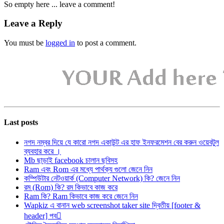
So empty here ... leave a comment!
Leave a Reply
You must be
logged in
to post a comment.
Last posts
নগদ নম্বর দিয়ে যে কারো নগদ একাউন্ট এর হাফ ইনফরমেশন বের করুন ওয়েবটুল
ব্যবহার করে ।
Mb ছাড়াই facebook চালান ছবিসহ
Ram এবং Rom এর মধ্যে পার্থক্য গুলো জেনে নিন
কম্পিউটার নেটওয়ার্ক (Computer Network) কি? জেনে নিন
রম (Rom) কি? রম কিভাবে কাজ করে
Ram কি? Ram কিভাবে কাজ করে জেনে নিন
Wapkiz এ বানান web screenshot taker site দ্বিতীয় [footer &
header] পব