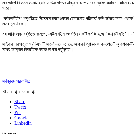
এর আগে বিভিন্ন সফটওয়্যার ডাউনলোডের মাধ্যমে কম্পিউটারে ম্যালওয়্যার ঢোকানোর চেষ্টা 
পারে।
‘ফাইলবিহীন’ পদ্ধতিতে সিস্টেমে ম্যালওয়্যার ঢোকানোর পরিবর্তে কম্পিউটারে আগে থেকে ই
এসব টুল থাকে।
ম্যাকাফি এক বিবৃতিতে বলেছে, ফাইলবিহীন পদ্ধতির একটি হুমকি হচ্ছে ‘ক্যাকটাসটর্চ’। এটি
সাইবার নিরাপত্তা প্রতিষ্ঠানটি সতর্ক করে বলেছে, সাধারণ গ্রাহক ও করপোরেট ব্যবহারক
মধ্যে আস্থার বিষয়টিকে কাজে লাগায় দুর্বৃত্তরা।
সর্বপ্রথম প্রকাশিত
Sharing is caring!
Share
Tweet
Pin
Google+
LinkedIn
0
shares