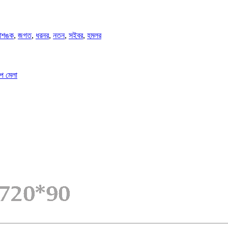
শঙক
,
জগত
,
ধরনর
,
নতন
,
সইবর
,
হমলর
টপ মেলা