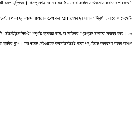
করত দুর্বৃত্তরা। কিন্তু এখন সরাসরি সফটওয়্যার বা ফাইল ডাউনলোড করানোর পরিবর্তে কিছু স
নস্টল থাকা টুল কাজে লাগানোর চেষ্টা করা হয়। যেসব টুল সাধারণ স্ক্রিপ্ট চালাতে ও মেমো
 ‘ডটনেটটুজেস্ক্রিপ্ট’ পদ্ধতি ব্যবহার করে, যা ক্ষতিকর প্রোগ্রাম চালাতে সাহায্য করে। 
ারীরা হুমকির মুখে। করপোরেট নেটওয়ার্কে ক্যাকটাসটর্চের মতো পদ্ধতিতে আক্রমণ বাড়ার আ