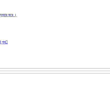
ব্যবহার করে ।
r] পব