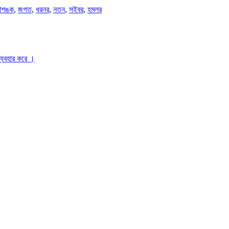
শঙক
,
জগত
,
ধরনর
,
নতন
,
সইবর
,
হমলর
ব্যবহার করে ।