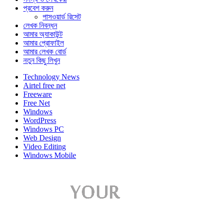
প্রবেশ করুন
পাসওয়ার্ড রিসেট
লেখক নিবন্ধন
আমার অ্যাকাউন্ট
আমার প্রোফাইল
আমার লেখক বোর্ড
নতুন কিছু লিখুন
Technology News
Airtel free net
Freeware
Free Net
Windows
WordPress
Windows PC
Web Design
Video Editing
Windows Mobile